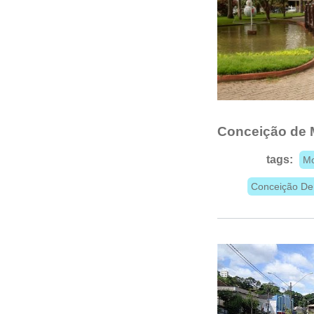
Conceição de
tags:
Mo
Conceição D