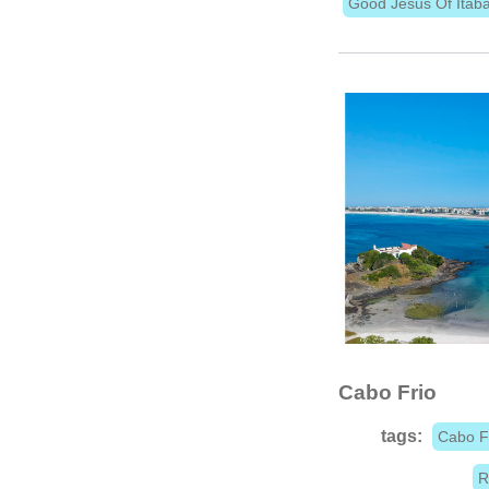
Good Jesus Of Itab
Cabo Frio
tags:
Cabo F
R