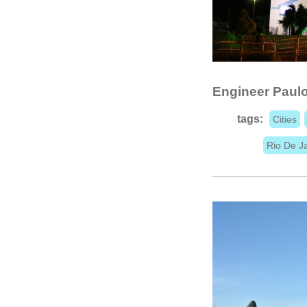
Engineer Paulo
tags:
Cities
Rio De J