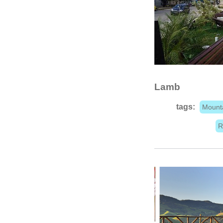
Lamb
tags:
Mount
R