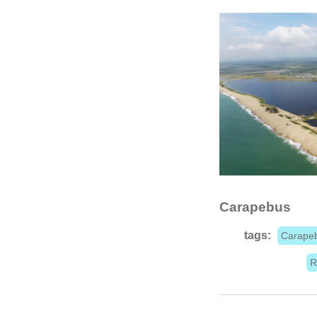
Carapebus
tags:
Carape
R