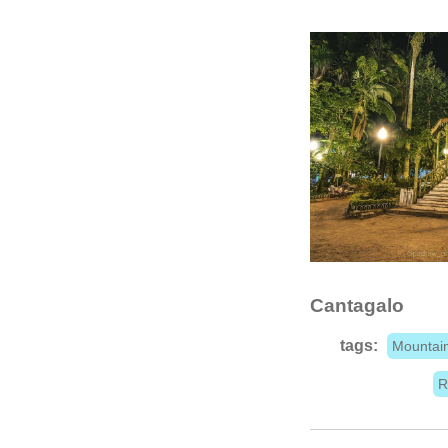
Cantagalo
tags:
Mountai
R