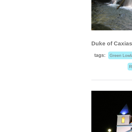
Duke of Caxia
tags:
Green Lowl
R