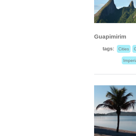
Guapimirim
tags:
Cities
Imperi