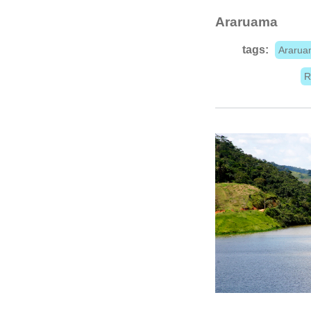
Araruama
tags:
Ararua
R