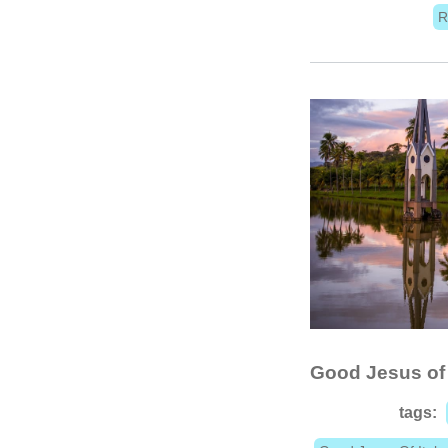
R
Good Jesus of
tags: