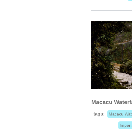
Macacu Waterfa
tags:
Macacu Wate
Imperi