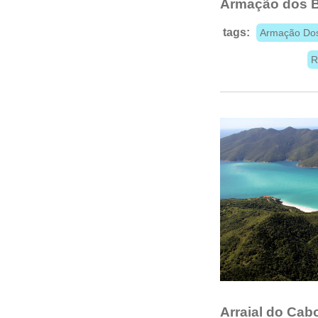
Armação dos 
tags:
Armação Dos
R
Arraial do Cab