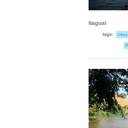
Itaguaí
tags:
Cities
R