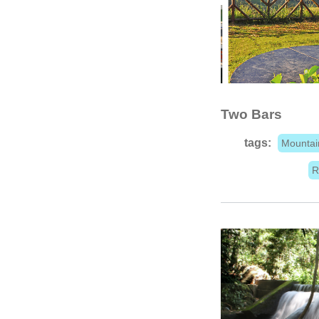
Two Bars
tags:
Mountai
R