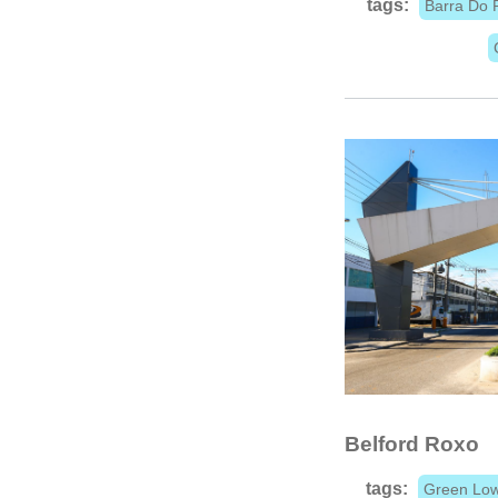
tags:
Barra Do P
Belford Roxo
tags:
Green Low