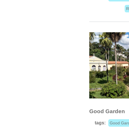
R
Good Garden
tags:
Good Gar