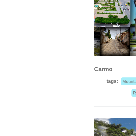
Carmo
tags:
Mounta
R