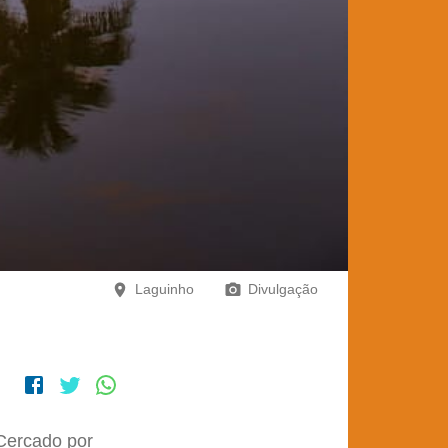
Laguinho
Divulgação
 Cercado por