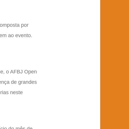
composta por
em ao evento.
nse, o AFBJ Open
sença de grandes
rias neste
nício do mês de