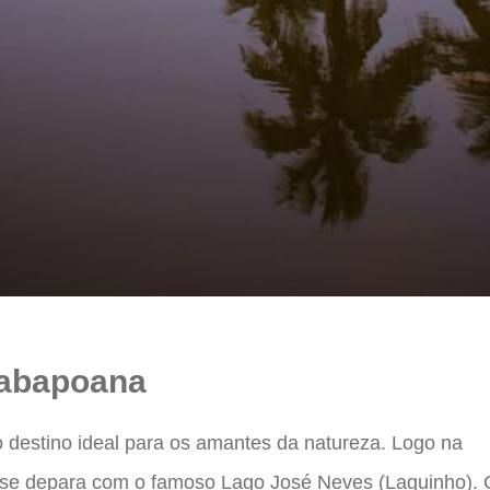
tabapoana
 destino ideal para os amantes da natureza. Logo na
te se depara com o famoso Lago José Neves (Laguinho).