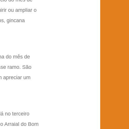
rir ou ampliar o
ios, gincana
ana do mês de
sse ramo. São
m apreciar um
á no terceiro
 o Arraial do Bom