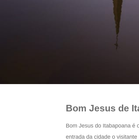
Bom Jesus de I
Bom Jesus do Itabapoana é o
entrada da cidade o visitan