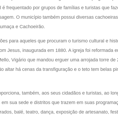
 é frequentado por grupos de famílias e turistas que fa
sagem. O município também possui diversas cachoeiras
 Fumaça e Cachoeirão.
ões para aqueles que procuram o turismo cultural e hist
Bom Jesus, inaugurada em 1880. A igreja foi reformada 
ello, Vigário que mandou erguer uma arrojada torre de
No altar há cenas da transfiguração e o teto tem belas p
orciona, também, aos seus cidadãos e turistas, ao lon
os em sua sede e distritos que trazem em suas program
ados, balé, teatro, dança, exposição de artesanato, fes