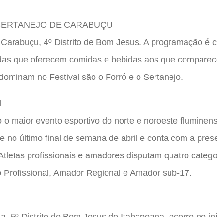
 SERTANEJO DE CARABUÇU
 Carabuçu, 4º Distrito de Bom Jesus. A programação é 
ndas que oferecem comidas e bebidas aos que comparec
ominam no Festival são o Forró e o Sertanejo.
I
 o maior evento esportivo do norte e noroeste flumine
e no último final de semana de abril e conta com a pre
Atletas profissionais e amadores disputam quatro catego
 Profissional, Amador Regional e Amador sub-17.
nga, 5º Distrito de Bom Jesus do Itabapoana, ocorre no i