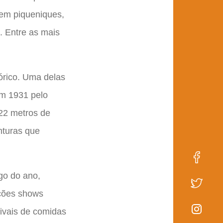
zem piqueniques,
. Entre as mais
órico. Uma delas
em 1931 pelo
 22 metros de
inturas que
go do ano,
ações shows
tivais de comidas