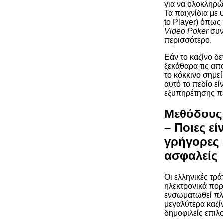
για να ολοκληρώ
Τα παιχνίδια με
to Player) όπως
Video Poker
συν
περισσότερο.
Εάν το καζίνο δε
ξεκάθαρα τις απ
το κόκκινο σημεί
αυτό το πεδίο εί
εξυπηρέτησης π
Μεθόδους
– Ποιες εί
γρήγορες 
ασφαλείς
Οι ελληνικές τρά
ηλεκτρονικά πορ
ενσωματωθεί π
μεγαλύτερα καζίν
δημοφιλείς επιλο