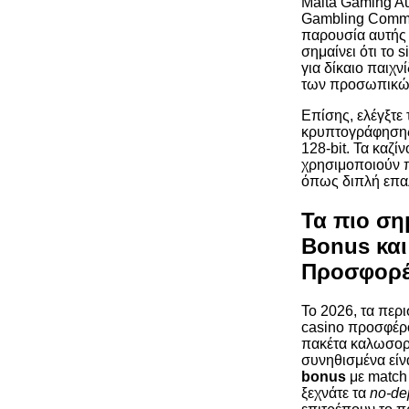
Malta Gaming Au
Gambling Commi
παρουσία αυτής 
σημαίνει ότι το s
για δίκαιο παιχν
των προσωπικώ
Επίσης, ελέγξτε
κρυπτογράφησης
128‑bit. Τα καζί
χρησιμοποιούν 
όπως διπλή επα
Τα πιο ση
Bonus και
Προσφορ
Το 2026, τα περ
casino προσφέρ
πακέτα καλωσορί
συνηθισμένα είν
bonus
με match 
ξεχνάτε τα
no‑de