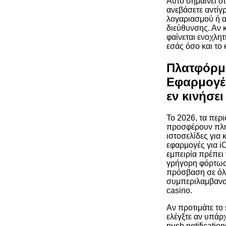
Αυτό σημαίνει ότ
ανεβάσετε αντίγ
λογαριασμού ή α
διεύθυνσης. Αν 
φαίνεται ενοχλητ
εσάς όσο και το 
Πλατφόρμ
Εφαρμογές
εν κινήσει
Το 2026, τα περ
προσφέρουν πλ
ιστοσελίδες για 
εφαρμογές για i
εμπειρία πρέπει 
γρήγορη φόρτωση
πρόσβαση σε όλα
συμπεριλαμβανο
casino.
Αν προτιμάτε το
ελέγξτε αν υπάρ
push notification