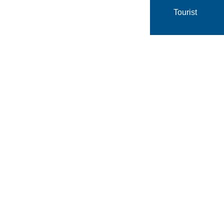
Tourist