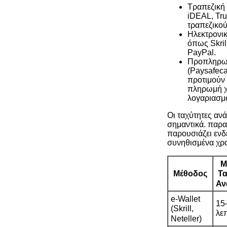
Τραπεζική
iDEAL, Tru
τραπεζικο
Ηλεκτρονι
όπως Skrill
PayPal.
Προπληρωμ
(Paysafeca
προτιμούν
πληρωμή χ
λογαριασμ
Οι ταχύτητες αν
σημαντικά. παρ
παρουσιάζει ενδε
συνηθισμένα χρο
Μ
Μέθοδος
Τα
Αν
e-Wallet
15
(Skrill,
λε
Neteller)