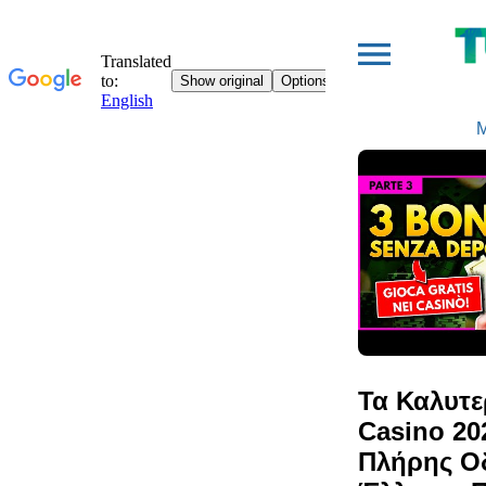
M
Τα Καλυτε
Casino 20
Πλήρης Ο