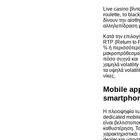
Live casino βίντ
roulette, το blac
δίνουν την αίσθ
αλληλεπίδραση μ
Κατά την επιλογ
RTP (Return to P
% ή περισσότερο
μακροπρόθεσμα. Η
πόσο συχνά και 
χαμηλά volatili
τα υψηλά volatil
νίκες.
Mobile ap
smartpho
Η πλειοψηφία τω
dedicated mobile
είναι βελτιστοπο
καθυστέρηση. Τα
χαρακτηριστικά: 
dealer και υποσ