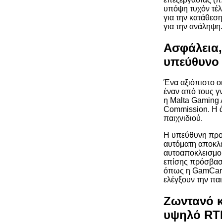
υπόψη τυχόν τέ
για την κατάθεση
για την ανάληψη
Ασφάλεια,
υπεύθυνο 
Ένα αξιόπιστο on
έναν από τους γ
η Malta Gaming 
Commission. Η ά
παιχνιδιού.
Η υπεύθυνη προσ
αυτόματη αποκλε
αυτοαποκλεισμού
επίσης πρόσβασ
όπως η GamCare
ελέγξουν την πα
Ζωντανό κ
υψηλό RTP 