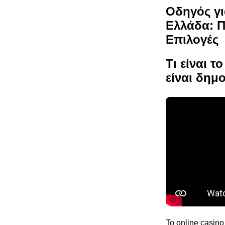
Οδηγός γι
Ελλάδα: Π
Επιλογές
Τι είναι τ
είναι δημ
Το online casin