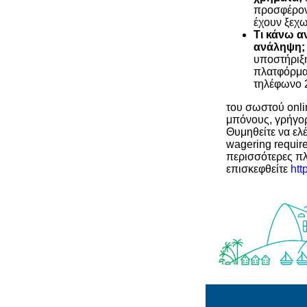
προσφέροντ
έχουν ξεχ
Τι κάνω α
ανάληψη;
υποστήριξ
πλατφόρμα 
τηλέφωνο 2
του σωστού onli
μπόνους, γρήγορ
Θυμηθείτε να ελέ
wagering requir
περισσότερες π
επισκεφθείτε
htt