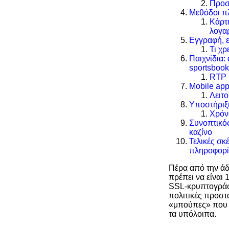
Προσ
Μεθόδοι π
Κάρτε
λογα
Εγγραφή, 
Τι χρ
Παιχνίδια: 
sportsbook
RTP κ
Mobile app
Λειτ
Υποστήριξη
Χρόν
Συνοπτικό
καζίνο
Τελικές σκ
πληροφορί
Πέρα από την άδ
πρέπει να είναι
SSL‑κρυπτογράφ
πολιτικές προστ
«μπούπες» που 
τα υπόλοιπα.