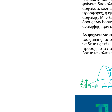
φαίνεται δύσκολη
ασφάλεια, καλή 
προσφορές, η εμπ
ασφαλής. Μην ξε
όρους των bonus 
ανάληψης πριν κ
Αν ψάχνετε για 
του gaming, μπο
να δείτε τις τελ
προσοχή στα παρ
βρείτε τα καλύτε