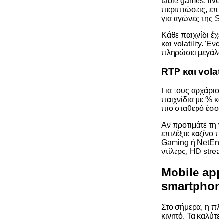
table games, live
περιπτώσεις, επ
για αγώνες της 
Κάθε παιχνίδι έχ
και volatility. 
πληρώσει μεγάλα
RTP και volat
Για τους αρχάριο
παιχνίδια με % κα
πιο σταθερό έσο
Αν προτιμάτε τη 
επιλέξτε καζίνο 
Gaming ή NetEn
ντίλερς, HD stre
Mobile ap
smartpho
Στο σήμερα, η π
κινητό. Τα καλύτ