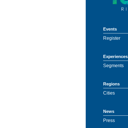
Events
Register
Experiences
Segments
Regions
Cities
News
Press