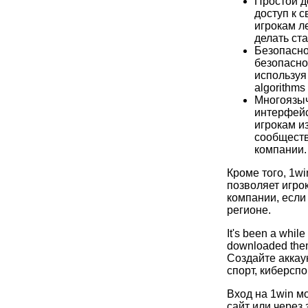
Простой д
доступ к с
игрокам ле
делать ста
Безопасно
безопасно
используя
algorithm
Многоязыч
интерфейс
игрокам из
сообществ
компании.
Кроме того, 1wi
позволяет игро
компании, если
регионе.
It's been a while
downloaded the
Создайте аккаун
спорт, киберспо
Вход на 1win м
сайт или через