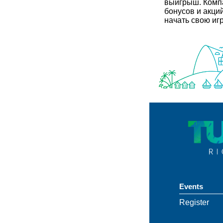
выигрыш. Комп
бонусов и акци
начать свою иг
Events
Register