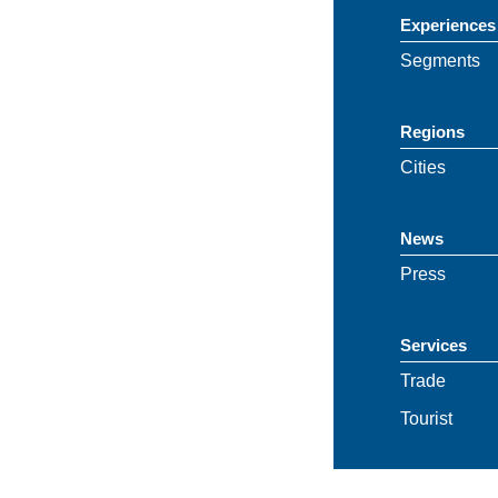
Experiences
Segments
Regions
Cities
News
Press
Services
Trade
Tourist