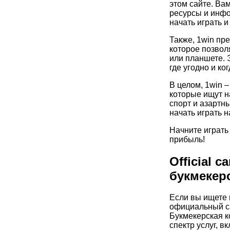
этом сайте. Ва
ресурсы и инфо
начать играть и
Также, 1win пр
которое позвол
или планшете. Э
где угодно и ког
В целом, 1win –
которые ищут н
спорт и азартн
начать играть н
Начните играть
прибыль!
Official с
букмекер
Если вы ищете 
официальный са
Букмекерская к
спектр услуг, в