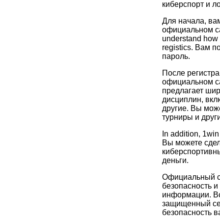
киберспорт и л
Для начала, ва
официальном сай
understand how
registics. Вам 
пароль.
После регистра
официальном са
предлагает шир
дисциплин, вкл
другие. Вы може
турниры и друг
In addition, 1w
Вы можете сдел
киберспортивны
деньги.
Официальный с
безопасность 
информации. Вс
защищенный сер
безопасность в