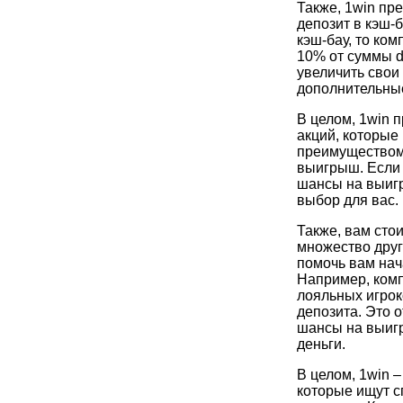
Также, 1win пр
депозит в кэш-б
кэш-бау, то ком
10% от суммы d
увеличить свои
дополнительные
В целом, 1win 
акций, которые 
преимуществом
выигрыш. Если 
шансы на выигр
выбор для вас.
Также, вам стои
множество друг
помочь вам нач
Например, комп
лояльных игрок
депозита. Это 
шансы на выиг
деньги.
В целом, 1win –
которые ищут с