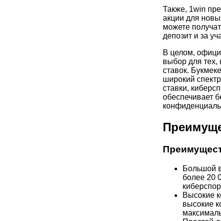
Также, 1win пр
акции для новы
можете получат
депозит и за уч
В целом, офици
выбор для тех,
ставок. Букмек
широкий спектр
ставки, киберсп
обеспечивает б
конфиденциаль
Преимуще
Преимущест
Большой в
более 20 0
киберспор
Высокие к
высокие к
максималь