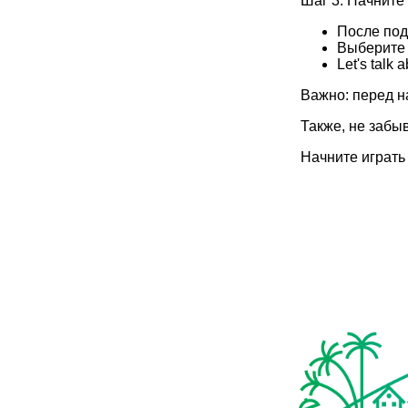
Шаг 3: Начните 
После под
Выберите 
Let's talk
Важно: перед н
Также, не забы
Начните играть