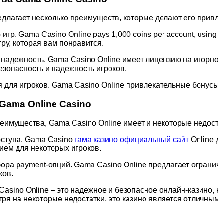
едлагает несколько преимуществ, которые делают его привле
гр. Gama Casino Online pays 1,000 coins per account, using 
гру, которая вам понравится.
 надежность. Gama Casino Online имеет лицензию на игорно
езопасность и надежность игроков.
 для игроков. Gama Casino Online привлекательные бонус
Gama Online Casino
еимущества, Gama Casino Online имеет и некоторые недостат
оступа. Gama Casino
гама казино официальный сайт
Online 
ием для некоторых игроков.
ора payment-опций. Gama Casino Online предлагает ограни
ков.
Casino Online – это надежное и безопасное онлайн-казино,
тря на некоторые недостатки, это казино является отличн