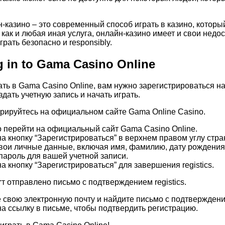
н-казино – это современный способ играть в казино, кото
 как и любая иная услуга, онлайн-казино имеет и свои недос
играть безопасно и responsibly.
g in to Gama Casino Online
ать в Gama Casino Online, вам нужно зарегистрироваться н
здать учетную запись и начать играть.
трируйтесь на официальном сайте Gama Online Casino.
 перейти на официальный сайт Gama Casino Online.
а кнопку “Зарегистрироваться” в верхнем правом углу стра
вои личные данные, включая имя, фамилию, дату рождения 
пароль для вашей учетной записи.
а кнопку “Зарегистрироваться” для завершения registics.
ѵт отправлено письмо с подтверждением registics.
 свою электронную почту и найдите письмо с подтверждени
а ссылку в письме, чтобы подтвердить регистрацию.