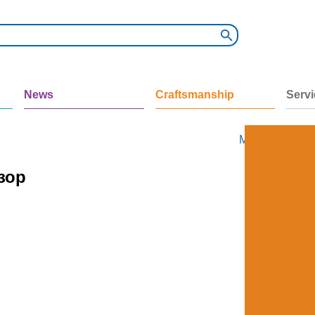
News
Craftsmanship
Serv
My Ads
My Ac
зор