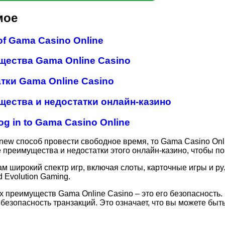
мое
of Gama Casino Online
ества Gama Online Casino
тки Gama Online Casino
ества и недостатки онлайн-казино
og in to Gama Casino Online
new способ провести свободное время, то Gama Casino Onli
 преимущества и недостатки этого онлайн-казино, чтобы п
м широкий спектр игр, включая слоты, карточные игры и руле
 Evolution Gaming.
х преимуществ Gama Online Casino – это его безопасность
 безопасность транзакций. Это означает, что вы можете бы