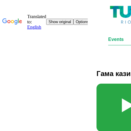
Events
Гама кази
▶