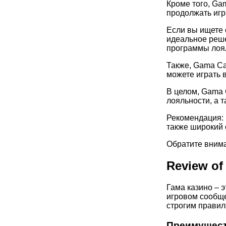
Кроме того, Ga
продолжать игр
Если вы ищете 
идеальное реше
программы лоя
Также, Gama Ca
можете играть 
В целом, Gama 
лояльности, а 
Рекомендация: 
также широкий 
Обратите внима
Review of
Гама казино – 
игровом сообще
строгим правил
Преимущест