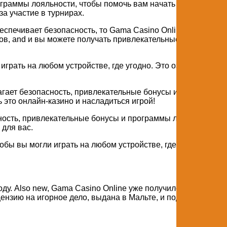
граммы лояльности, чтобы помочь вам начать играть и
за участие в турнирах.
еспечивает безопасность, то Gama Casino Online – это
иков, and и вы можете получать привлекательные бонусы и
грать на любом устройстве, где угодно. Это означает, что 
лагает безопасность, привлекательные бонусы и программы
 это онлайн-казино и насладиться игрой!
ность, привлекательные бонусы и программы лояльности, а
 для вас.
бы вы могли играть на любом устройстве, где угодно.
оду. Also new, Gama Casino Online уже получило признание 
ензию на игорное дело, выдана в Мальте, и подчиняется