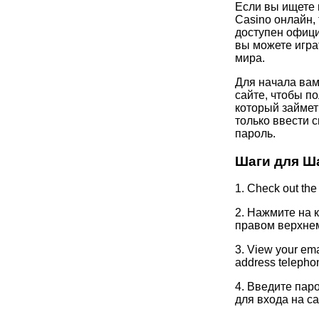
Если вы ищете 
Casino онлайн,
доступен офици
вы можете игра
мира.
Для начала вам
сайте, чтобы пол
который займет
только ввести 
пароль.
Шаги для Ша
1. Check out the 
2. Нажмите на 
правом верхнем
3. View your ema
address telepho
4. Введите пар
для входа на са