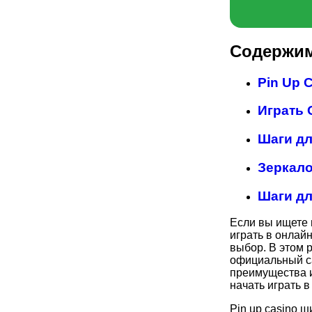
Содержи
Pin Up C
Играть 
Шаги дл
Зеркало
Шаги дл
Если вы ищете
играть в онлайн
выбор. В этом 
официальный са
преимущества и
начать играть в
Pin up casino ш