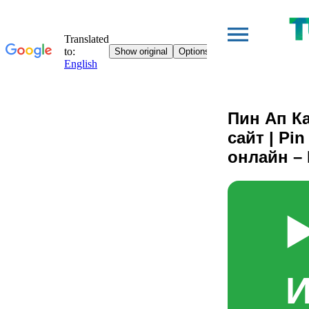
Пин Ап К
сайт | Pi
онлайн – 
▶