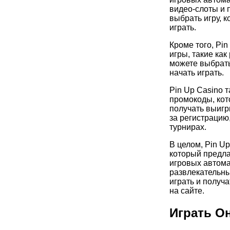
видео-слоты и 
выбрать игру, к
играть.
Кроме того, Pi
игры, такие как
можете выбрать
начать играть.
Pin Up Casino 
промокоды, кот
получать выигр
за регистрацию,
турнирах.
В целом, Pin U
который предла
игровых автома
развлекательны
играть и получ
на сайте.
Играть О