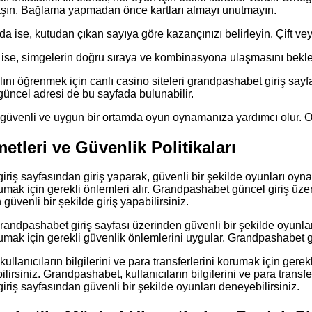
aşın. Bağlama yapmadan önce kartları almayı unutmayın.
 ise, kutudan çıkan sayıya göre kazançınızı belirleyin. Çift veya
 ise, simgelerin doğru sıraya ve kombinasyona ulaşmasını bekle
ını öğrenmek için canlı casino siteleri grandpashabet giriş sayf
ncel adresi de bu sayfada bulunabilir.
üvenli ve uygun bir ortamda oyun oynamanıza yardımcı olur. Oy
etleri ve Güvenlik Politikaları
iş sayfasından giriş yaparak, güvenli bir şekilde oyunları oynaya
orumak için gerekli önlemleri alır. Grandpashabet güncel giriş üz
 güvenli bir şekilde giriş yapabilirsiniz.
randpashabet giriş sayfası üzerinden güvenli bir şekilde oyunları
rumak için gerekli güvenlik önlemlerini uygular. Grandpashabet gi
llanıcıların bilgilerini ve para transferlerini korumak için gerek
lirsiniz. Grandpashabet, kullanıcıların bilgilerini ve para transf
riş sayfasından güvenli bir şekilde oyunları deneyebilirsiniz.