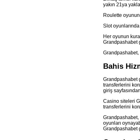
yakın 21ya yakl
Roulette oyununda
Slot oyunlarında
Her oyunun kural
Grandpashabet gü
Grandpashabet, g
Bahis Hizm
Grandpashabet gir
transferlerini k
giriş sayfasından
Casino siteleri G
transferlerini ko
Grandpashabet, ku
oyunları oynayabi
Grandpashabet gi