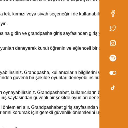
 tek, kırmızı veya siyah seçeneğini de kullanabilirsiniz.
yin.
asına gidin ve grandpasha giriş sayfasından giriş yapın.
unları deneyerek kuralı öğrenin ve eğlenceli bir deneyim yaşay
bilirsiniz. Grandpasha, kullanıcıların bilgilerini ve para
erinden güvenli bir şekilde oyunları deneyebilirsiniz. Grandpash
 oynayabilirsiniz. Grandpashabet, kullanıcıların bilgilerini ve p
riş sayfasından güvenli bir şekilde oyunları deneyebilirsiniz.
li önlemleri alır. Grandpashabet giriş sayfasından güvenli bir şe
erlerini korumak için gerekli güvenlik önlemlerini uygular.