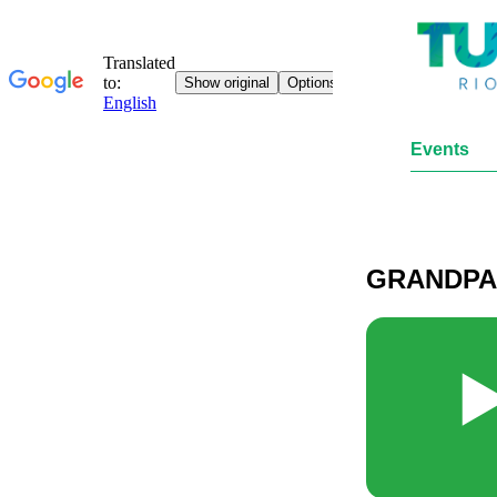
Events
GRANDPAS
▶