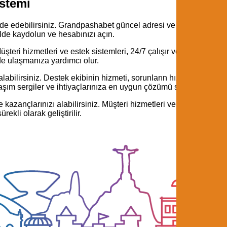
istemi
de edebilirsiniz. Grandpashabet güncel adresi ve güncel bilgiler
kilde kaydolun ve hesabınızı açın.
ri hizmetleri ve estek sistemleri, 24/7 çalışır ve her türlü
lde ulaşmanıza yardımcı olur.
abilirsiniz. Destek ekibinin hizmeti, sorunların hızlı ve etkin bir
aşım sergiler ve ihtiyaçlarınıza en uygun çözümü sunar.
kazançlarınızı alabilirsiniz. Müşteri hizmetleri ve estek sistemle
ekli olarak geliştirilir.