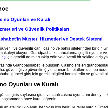
мое
sino Oyunları ve Kuralı
zmetleri ve Güvenlik Politikaları
habet'in Müşteri Hizmetleri ve Destek Sistemi
üvenli ve güvenilir canlı casino ve bahis sitelerinden biridir. 
makaleyi okuyun. Grandpasha, kullanıcılarına çeşitli oyunlar ve
iriş
için gerekli adımları takip edin ve güvenli bir şekilde giriş ya
rasında Grandpashabet ile buluşun. Casino siteleri grandpashabet 
, güvenliği ve güvenilirliğiyle tanınan bir platformdur, bu nede
abet güncel giriş için gerekli bilgileri kontrol edin ve güvenli bi
no Oyunları ve Kuralı
ncel giriş sayfasına gidin ve canlı casino oyunlarını deneyin. B
e başlamadan önce kuralı öğrenin.
lı anlatalım: İlk olarak, her oyun için belirli kurallar vardır. Ör