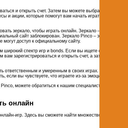
аться и открыть счет. Затем вы можете выбрать игру, кото
усы и акции, которые помогут вам начать играть с более
вать зеркало, чтобы играть онлайн. Зеркало – это зеркало
циальный сайт заблокирован. Зеркало Pinco – это безопасны
е могут доступ к официальному сайту.
кам широкий спектр игр и bonds. Если вы ищете официальны
м вам зарегистрироваться и открыть счет, а затем начать иг
быть ответственным и умеренным в своих играх. Мы рекомен
ь, если вы чувствуете, что играете из-за эмоций.
 Pinco, можете обратиться к нашим специалистам, которые
ть онлайн
нлайн-игр. Здесь вы сможете найти множество игр, которы