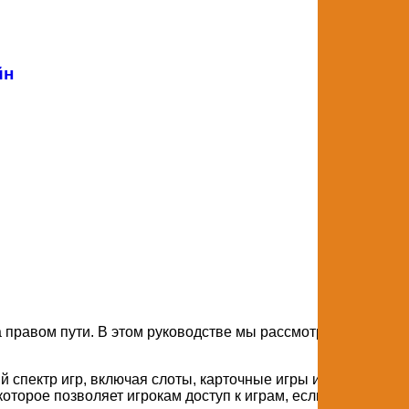
йн
 правом пути. В этом руководстве мы рассмотрим, как найт
 спектр игр, включая слоты, карточные игры и рулетку. Каз
торое позволяет игрокам доступ к играм, если official сайт