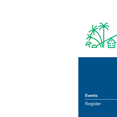
Events
Register