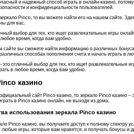
зопасный и надежный способ играть в онлайн-казино, потом
зопасности и конфиденциальности пользователей.
зеркало Pinco, то вы можете найти его на нашем сайте. Зд
ны для вас.
личный выбор для тех, кто ищет развлекательные игры онлай
 любое время, когда вам удобно.
м сайте вы сможете найти информацию о различных бонусах
азличных способах пополнения счета и начать играть в люб
 – это отличный выбор для тех, кто ищет развлекательные и
грать в любое время, когда вам удобно.
inco казино
фициальный сайт Pinco казино, то зеркало Pinco казино – э
грать в Pinco казино онлайн, не выходя из дома.
ва использования зеркала Pinco казино
ло Pinco казино, вы получаете доступ к полному спектру ус
в любые игры, которые вам нравятся, и получать бонусы и д