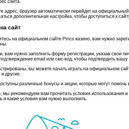
рес сайта.
те адрес, браузер автоматически перейдет на официальный с
аться дополнительная настройка, чтобы доступиться к сайту
 на сайт
итесь на официальном сайте Pinco казино, вам нужно зареги
ны.
и, вам нужно заполнить форму регистрации, указав свои 
подтверждение email или смс-код, чтобы подтвердить вашу
истрированы, вы можете начать играть на официальном сайте
 и другие.
t доступны различные бонусы и акции, которые могут помочь
, мы рекомендуем вам прочитать условия использования и 
ть и какие условия вам нужно выполнить.