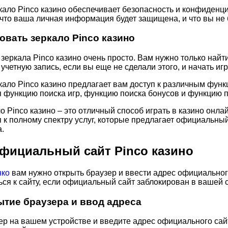
ркало Pinco казино обеспечивает безопасность и конфиденц
 что ваша личная информация будет защищена, и что вы не 
овать зеркало Pinco казино
зеркала Pinco казино очень просто. Вам нужно только найти
учетную запись, если вы еще не сделали этого, и начать иг
ркало Pinco казино предлагает вам доступ к различным фун
я функцию поиска игр, функцию поиска бонусов и функцию 
о Pinco казино – это отличный способ играть в казино онла
п к полному спектру услуг, которые предлагает официальны
.
официальный сайт Pinco казино
нко
вам нужно открыть браузер и ввести адрес официального
ься к сайту, если официальный сайт заблокирован в вашей 
ытие браузера и ввод адреса
ер на вашем устройстве и введите адрес официального сайт