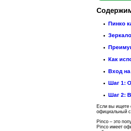
Содержи
Пинко к
Зеркало
Преимущ
Как исп
Вход на
Шаг 1: 
Шаг 2: 
Если вы ищете 
официальный сай
Pinco – это поп
Pinco имеет офи