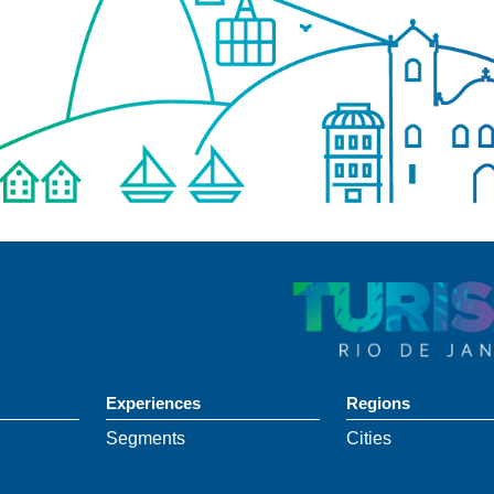
Experiences
Regions
Segments
Cities