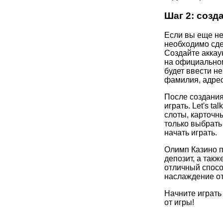
Шаг 2: созд
Если вы еще не 
необходимо сде
Создайте аккау
на официально
будет ввести не
фамилия, адрес
После создания
играть. Let's ta
слоты, карточн
только выбрать 
начать играть.
Олимп Казино п
депозит, а так
отличный спосо
наслаждение от
Начните играть
от игры!