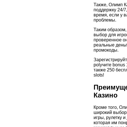
Также, Олимп К
поддержку 24/7
время, если у 
проблемы.
Таким образом,
выбор для игро
проверенное он
реальные деньг
промокоды.
Зарегистрируйт
polучите bonus
также 250 бес
slots!
Преимуще
Казино
Кроме того, Ол
широкий выбор 
игры, рулетку и
которая им понр