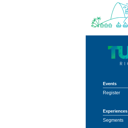
Events
Register
Experiences
Segments