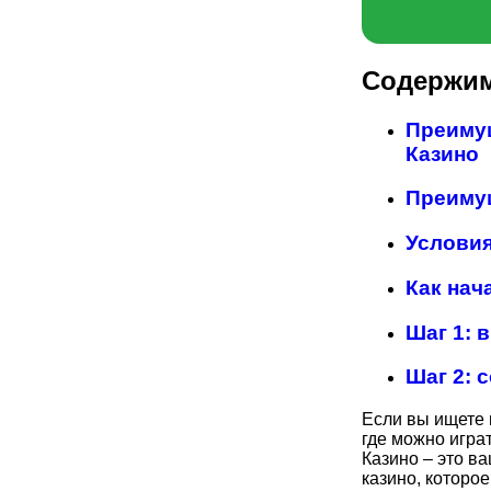
Содержи
Преиму
Казино
Преимущ
Условия
Как нач
Шаг 1: 
Шаг 2: 
Если вы ищете 
где можно игра
Казино – это в
казино, которо