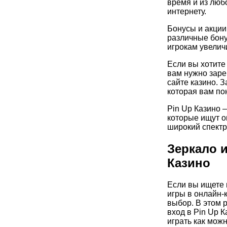
время и из любо
интернету.
Бонусы и акции
различные бону
игрокам увелич
Если вы хотите 
вам нужно зар
сайте казино. 
которая вам пон
Pin Up Казино 
которые ищут о
широкий спектр 
Зеркало и
Казино
Если вы ищете 
игры в онлайн-к
выбор. В этом 
вход в Pin Up 
играть как мож