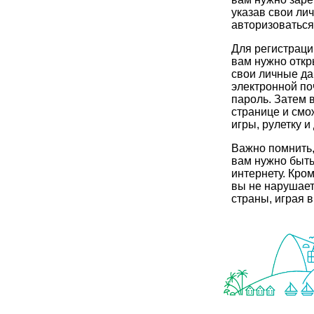
указав свои ли
авторизоваться
Для регистраци
вам нужно откр
свои личные дан
электронной по
пароль. Затем 
странице и смо
игры, рулетку и
Важно помнить,
вам нужно быть 
интернету. Кром
вы не нарушает
страны, играя в