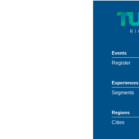
Events
Register
Experiences
Segments
Regions
Cities