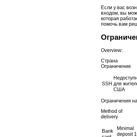
Если у вас воз
входом, вы мож
которая работает
помочь вам ре
Ограниче
Overview:
Страна
Ограничение
Недоступ
SSH
для жител
США
Ограничения на
Method of
delivery
Minimal
Bank
deposit 
card