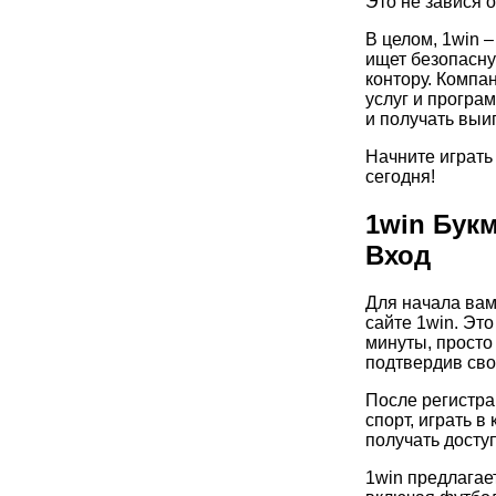
Это не завися о
В целом, 1win –
ищет безопасн
контору. Компа
услуг и програ
и получать выи
Начните играть
сегодня!
1win Букм
Вход
Для начала вам
сайте 1win. Эт
минуты, просто
подтвердив сво
После регистра
спорт, играть в
получать досту
1win предлагает