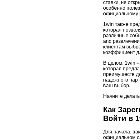
ставки, не отк
особенно полезн
официальному с
1win также пред
которая позвол
различные событ
and развлечени
клиентам выбр
коэффициент дл
В целом, 1win –
которая предла
преимуществ дл
надежного партн
ваш выбор.
Начните делать 
Как Заре
Войти в 1
Для начала, ва
официальном са