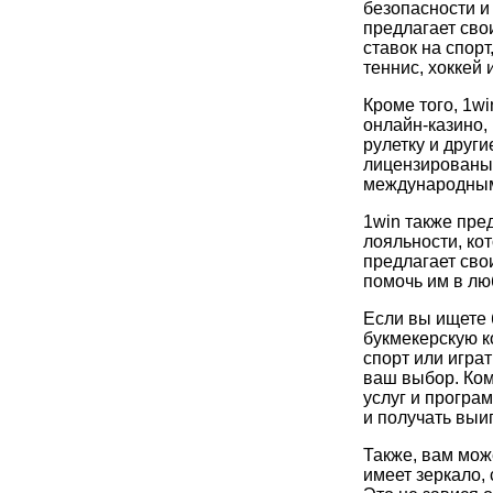
безопасности и 
предлагает сво
ставок на спорт
теннис, хоккей 
Кроме того, 1wi
онлайн-казино,
рулетку и други
лицензированы 
международным
1win также пре
лояльности, ко
предлагает сво
помочь им в лю
Если вы ищете
букмекерскую ко
спорт или играт
ваш выбор. Ком
услуг и програ
и получать выи
Также, вам може
имеет зеркало,