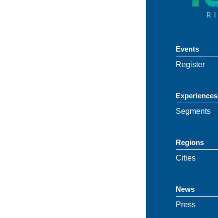
Events
Register
Experiences
Segments
Regions
Cities
News
Press