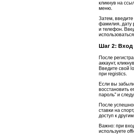
кликнув на ссы
меню.
Затем, введите
фамилия, дату 
и телефон. Вве
использоваться
Шаг 2: Вход
После регистра
аккаунт, кликну
Введите свой l
при registics.
Если вы забыли
восстановить е
пароль” и след
После успешног
ставки на спорт
доступ к други
Важно: при вход
используете offi