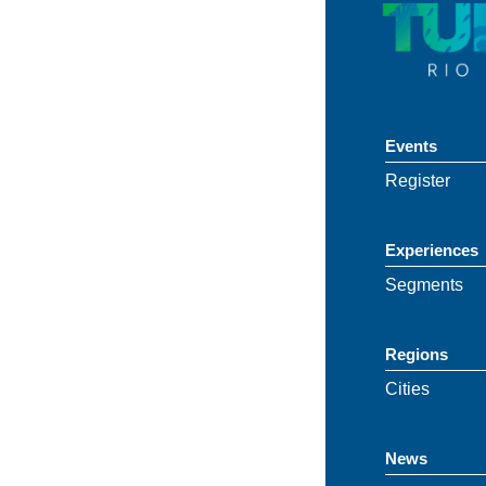
Events
Register
Experiences
Segments
Regions
Cities
News