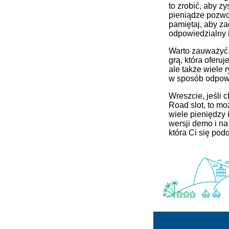
to zrobić, aby z
pieniądze pozwo
pamiętaj, aby z
odpowiedzialny i
Warto zauważyć,
grą, która oferu
ale także wiele 
w sposób odpowi
Wreszcie, jeśli
Road slot, to mo
wiele pieniędzy 
wersji demo i na
która Ci się pod