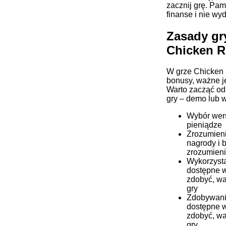
zacznij grę. Pam
finanse i nie wy
Zasady gr
Chicken 
W grze Chicken 
bonusy, ważne je
Warto zacząć od
gry – demo lub w
Wybór wers
pieniądze
Zrozumieni
nagrody i 
zrozumieni
Wykorzyst
dostępne w
zdobyć, wa
gry
Zdobywani
dostępne w
zdobyć, wa
gry