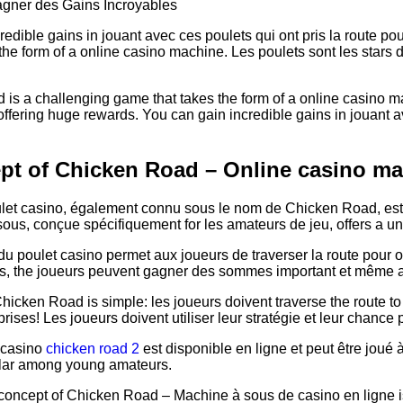
gner des Gains Incroyables
redible gains in jouant avec ces poulets qui ont pris la route p
he form of a online casino machine. Les poulets sont les stars du
is a challenging game that takes the form of a online casino mach
ffering huge rewards. You can gain incredible gains in jouant ave
pt of Chicken Road – Online casino m
et casino, également connu sous le nom de Chicken Road, est u
ous, conçue spécifiquement for les amateurs de jeu, offers a u
u du poulet casino permet aux joueurs de traverser la route pour
s, the joueurs peuvent gagner des sommes important et même a
icken Road is simple: les joueurs doivent traverse the route to r
rises! Les joueurs doivent utiliser leur stratégie et leur chance
 casino
chicken road 2
est disponible en ligne et peut être joué 
lar among young amateurs.
concept of Chicken Road – Machine à sous de casino en ligne is