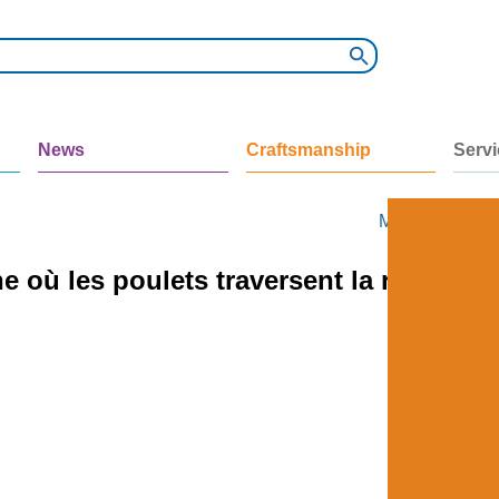
News
Craftsmanship
Serv
My Ads
My Ac
 où les poulets traversent la route po