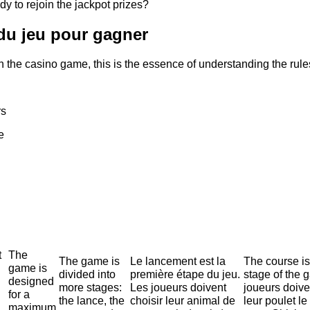
dy to rejoin the jackpot prizes?
 du jeu pour gagner
n the casino game, this is the essence of understanding the rule
rs
e
t
The
The game is
Le lancement est la
The course i
game is
divided into
première étape du jeu.
stage of the 
designed
more stages:
Les joueurs doivent
joueurs doive
for a
the lance, the
choisir leur animal de
leur poulet le
maximum