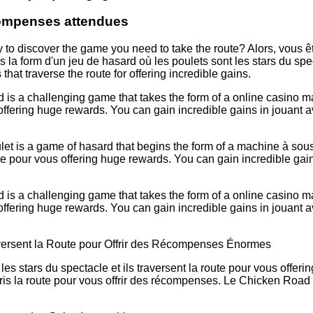
mpenses attendues
y to discover the game you need to take the route? Alors, vous
ris la form d'un jeu de hasard où les poulets sont les stars du 
that traverse the route for offering incredible gains.
is a challenging game that takes the form of a online casino mach
ffering huge rewards. You can gain incredible gains in jouant ave
et is a game of hasard that begins the form of a machine à sous 
te pour vous offering huge rewards. You can gain incredible gains
is a challenging game that takes the form of a online casino mach
ffering huge rewards. You can gain incredible gains in jouant ave
versent la Route pour Offrir des Récompenses Énormes
les stars du spectacle et ils traversent la route pour vous offe
pris la route pour vous offrir des récompenses. Le Chicken Road 