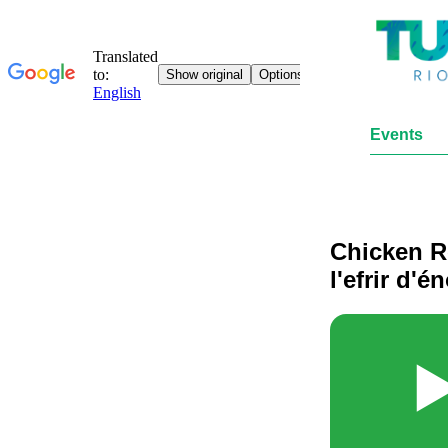
Events
Chicken Ro
l'efrir d
▶