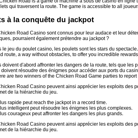
Chicken Road is a game of machine à sous de casino en ligne 
lets qui traversent la route. The game is accessible to all joueur
s à la conquête du jackpot
hicken Road Casino sont connus pour leur audace et leur détermi
ues, pourraient également prétendre au jackpot ?
e jeu du poulet casino, les poulets sont les stars du spectacle. 
 route, a way without obstacles, to offer you incredible rewards
 doivent d'abord affronter les dangers de la route, tels que les p
ls doivent résoudre des énigmes pour accéder aux ports du casin
re are two winners of the Chicken Road Game parties to report 
hicken Road Casino peuvent ainsi apprécier les exploits des pou
et de la hiérarchie du jeu.
lus rapide peut reach the jackpot in a record time.
plus intelligent peut résoudre les énigmes les plus complexes.
plus courageux peut affronter les dangers les plus grands.
hicken Road Casino peuvent ainsi apprécier les exploits des pou
et de la hiérarchie du jeu.