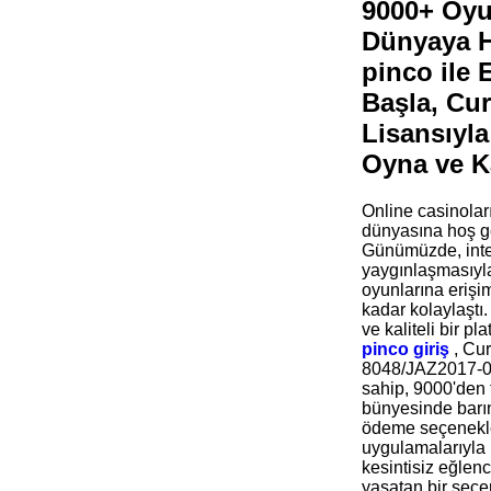
9000+ Oyu
Dünyaya H
pinco ile 
Başla, Cu
Lisansıyl
Oyna ve K
Online casinola
dünyasına hoş ge
Günümüzde, inte
yaygınlaşmasıyla 
oyunlarına erişi
kadar kolaylaştı. 
ve kaliteli bir pl
pinco giriş
, Cu
8048/JAZ2017-0
sahip, 9000'den 
bünyesinde barın
ödeme seçenekle
uygulamalarıyla 
kesintisiz eğlen
yaşatan bir seçe