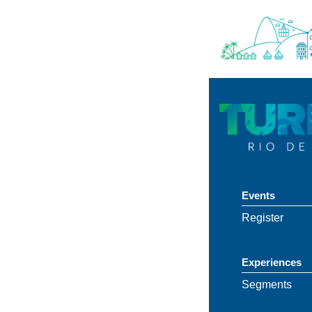
Events
Register
Experiences
Segments