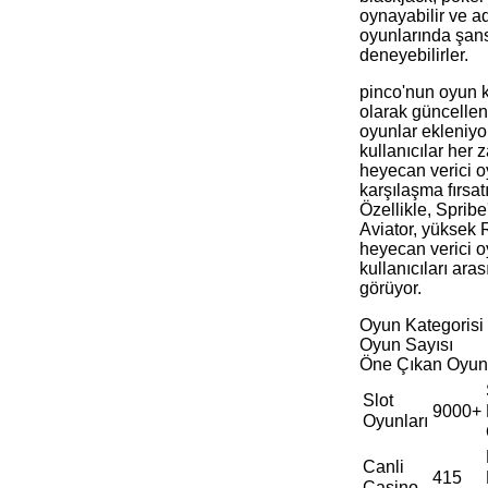
oynayabilir ve a
oyunlarında şans
deneyebilirler.
pinco'nun oyun k
olarak güncellen
oyunlar ekleniyo
kullanıcılar her
heyecan verici o
karşılaşma fırsat
Özellikle, Sprib
Aviator, yüksek
heyecan verici o
kullanıcıları ara
görüyor.
Oyun Kategorisi
Oyun Sayısı
Öne Çıkan Oyun
Slot
9000+
Oyunları
Canli
415
Casino