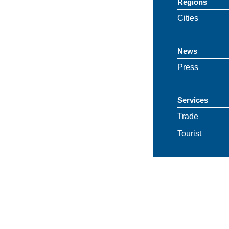
Regions
Cities
News
Press
Services
Trade
Tourist