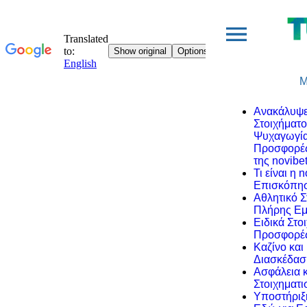
M
Ανακάλυψε
Στοιχήματο
Ψυχαγωγίας
Προσφορές
της novibet
Τι είναι η 
Επισκόπη
Αθλητικό Σ
Πλήρης Εμ
Ειδικά Στο
Προσφορέ
Καζίνο και
Διασκέδασ
Ασφάλεια 
Στοιχηματι
Υποστήριξ