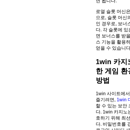
면 됩니다.
로열 슬롯 머신은
으로, 슬롯 머신
인 경우로, 보너
다. 각 슬롯에 
면 보너스를 받을
스 기능을 활용하
얻을 수 있습니다
1win 카
한 게임 
방법
1win 사이트에
즐기려면,
1win
할 수 있는 보안
다. 1win 카지
호하기 위해 최
다. 비밀번호를 