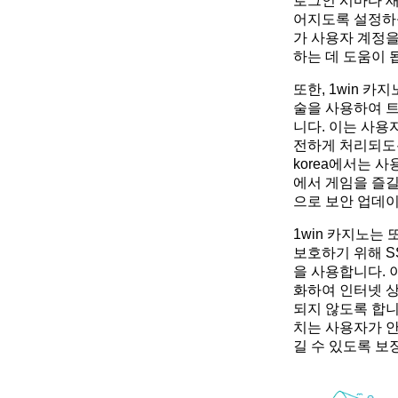
로그인 시마다 
어지도록 설정하
가 사용자 계정을
하는 데 도움이 
또한, 1win 카
술을 사용하여 
니다. 이는 사용
전하게 처리되도록
korea에서는 
에서 게임을 즐길
으로 보안 업데
1win 카지노는
보호하기 위해 S
을 사용합니다. 
화하여 인터넷 
되지 않도록 합니
치는 사용자가 
길 수 있도록 보