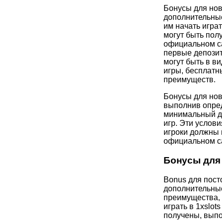
Бонусы для нов
дополнительные
им начать играт
могут быть пол
официальном са
первые депозит
могут быть в в
игры, бесплатн
преимуществ.
Бонусы для нов
выполнив опред
минимальный де
игр. Эти услови
игроки должны 
официальном сай
Бонусы для
Bonus для пост
дополнительные
преимущества,
играть в 1xslots
получены, вып