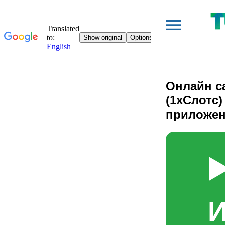
Онлайн ca
(1хСлотс
приложе
▶