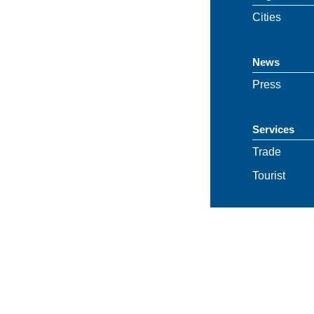
Cities
News
Press
Services
Trade
Tourist