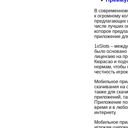
В современном 
к огромному ко
предлагающих ш
числе лучших он
которое предла
приложение для
1xSlots – межд
было основано 
лицензию на пр
Кюрасао и подч
нормам, чтобы 
честность игрок
Мобильное прил
скачивания на 
также для скач
приложений, так
Приложение поз
время и в любом
интернету.
Мобильное прил
игрокам широки