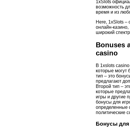
1xSlots официа
возможность дл
время и из любо
Here, 1xSlots 
онлайн-казино,
широкий спектр
Bonuses a
casino
В 1xslots casin
которые могут 
тип – это бонус
предлагают доп
Второй тип – э
которые предла
игры и другие п
бонусы для игр
определенные с
политические с
Бонусы для