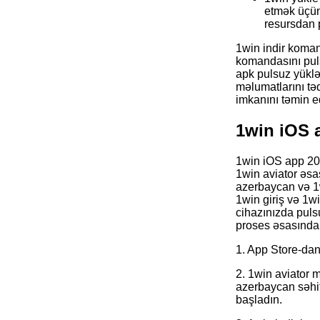
etmək üçün
resursdan 
1win indir koma
komandasını puls
apk pulsuz yüklə
məlumatlarını t
imkanını təmin ed
1win iOS 
1win iOS app 202
1win aviator əs
azerbaycan və 1w
1win giriş və 1w
cihazınızda puls
proses əsasında
1. App Store-dan
2. 1win aviator 
azerbaycan səhi
başladın.