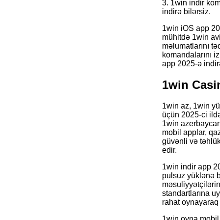
3. 1win indir ko
indirə bilərsiz.
1win iOS app 202
mühitdə 1win av
məlumatlarını təq
komandalarını iz
app 2025-ə indirə
1win Casi
1win az, 1win y
üçün 2025-ci ildə
1win azerbaycan 
mobil applar, qaz
güvənli və təhlü
edir.
1win indir app 2
pulsuz yüklənə b
məsuliyyətçilərin
standartlarına u
rahat oynayaraq 
1win oyna mobil 