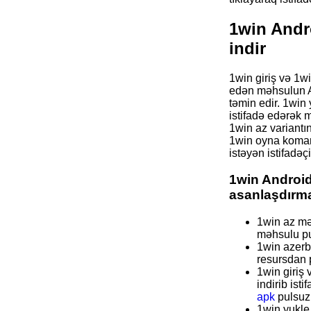
1win Andr
indir
1win giriş və 1w
edən məhsulun An
təmin edir. 1win
istifadə edərək 
1win az variantın
1win oyna komand
istəyən istifadə
1win Android
asanlaşdırm
1win az mə
məhsulu pu
1win azerb
resursdan 
1win giriş
indirib ist
apk
pulsuz 
1win yukle 