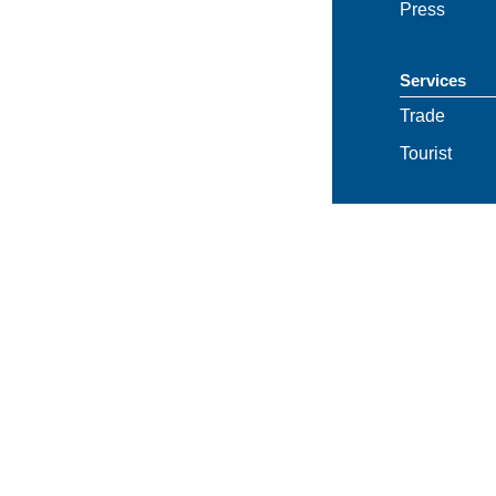
Press
Services
Trade
Tourist