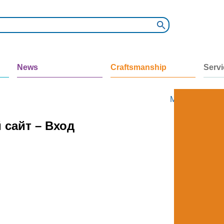
News
Craftsmanship
Serv
My Ads
My Ac
 сайт – Вход