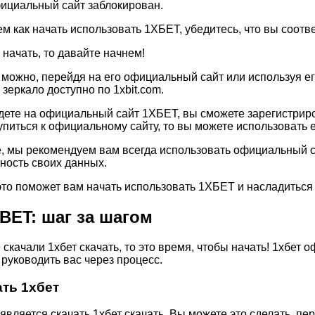
ициальный сайт заблокирован.
ем как начать использовать 1ХБЕТ, убедитесь, что вы соот
 начать, то давайте начнем!
можно, перейдя на его официальный сайт или используя е
о зеркало доступно по 1xbit.com.
дете на официальный сайт 1ХБЕТ, вы сможете зарегистрирова
упиться к официальному сайту, то вы можете использовать е
, мы рекомендуем вам всегда использовать официальный с
ность своих данных.
это поможет вам начать использовать 1ХБЕТ и насладиться 
BET: шаг за шагом
 скачали 1хбет скачать, то это время, чтобы начать! 1хбет
 руководить вас через процесс.
ать 1хбет
вляется скачать 1хбет скачать. Вы можете это сделать, пе