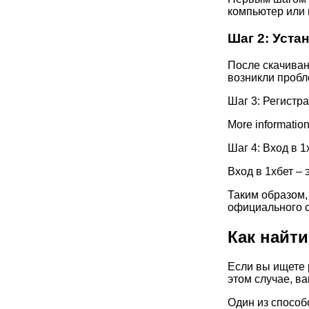
компьютер или 
Шаг 2: Уста
После скачиван
возникли пробл
Шаг 3: Регистр
More informati
Шаг 4: Вход в 1
Вход в 1хбет – э
Таким образом,
официального с
Как найт
Если вы ищете 
этом случае, в
Один из способ