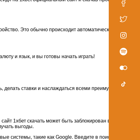
ойство. Это обычно происходит автоматически, но если у 
люту и язык, и вы готовы начать играть!
ь, делать ставки и наслаждаться всеми преимуществами 1х
сайт 1хбет скачать может быть заблокирован в вашей стран
лучать выгоды.
вые системы, такие как Google. Введите в поисковик запро