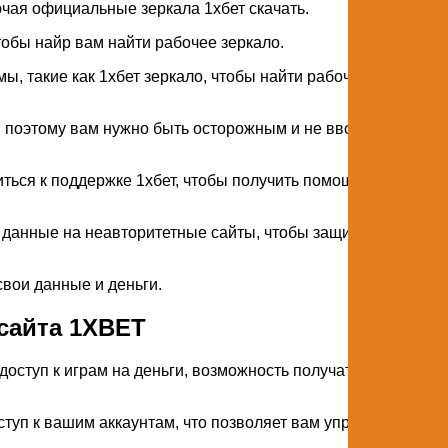
лючая официальные зеркала 1хбет скачать.
, чтобы найр вам найти рабочее зеркало.
, такие как 1хбет зеркало, чтобы найти рабочее зеркало 1
, поэтому вам нужно быть осторожным и не вводить свои
иться к поддержке 1хбет, чтобы получить помощь в решении
 данные на неавторитетные сайты, чтобы защитить свои д
свои данные и деньги.
сайта 1XBET
доступ к играм на деньги, возможность получать бонусы и
туп к вашим аккаунтам, что позволяет вам управлять ими в