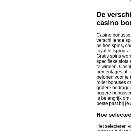
De versch
casino b
Casino bonussen
verschillende spe
as free spins, c
loyaliteitsprogr
Gratis spins wo
specifieke slots
te winnen. Cash
percentages of l
belonen voor je 
roller bonuses c
grotere bedragen
hogere bonussen
is belangrijk om
beste past bij je 
Hoe selectee
Het selecteren v