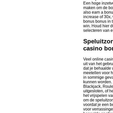
Een hoge inzetve
maken om de bon
also earn a bonu
increase of 30x,
bonus bonus in 
win. Houd hier du
selecteren van 
Speluitzo
casino b
Veel online casi
uit van het gebr
dat je behaalde 
meetellen voor h
in sommige geva
kunnen worden. 
Blackjack, Roul
uitgesloten, of 
het vrijspelen v
om de speluitzo
voordat je een b
voor verrassinge