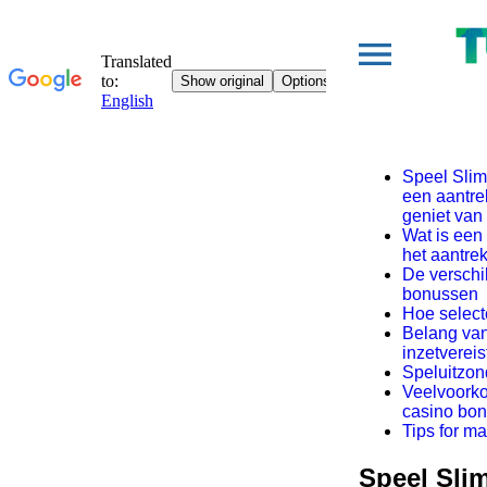
Speel Slim
een aantre
geniet van 
Wat is een
het aantrek
De verschi
bonussen
Hoe select
Belang van
inzetvereis
Speluitzon
Veelvoork
casino bo
Tips for m
Speel Slim