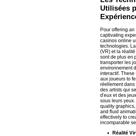
Utilisées 
Expérienc
Pour offering an
captivating exper
casinos online u
technologies. La 
(VR) et la réali
sont de plus en p
transporter les 
environnement de
interactif. Thes
aux joueurs to fee
réellement dans 
des artists qui s
d'eux et des jeu
sous leurs yeux.
quality graphics
and fluid animat
effectively to cr
incomparable se
Réalité Vir