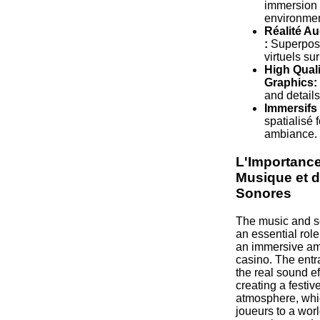
immersion 
environmen
Réalité A
:
Superposi
virtuels su
High Quali
Graphics:
and details
Immersifs
spatialisé 
ambiance.
L'Importance
Musique et d
Sonores
The music and s
an essential role
an immersive am
casino. The entr
the real sound ef
creating a festiv
atmosphere, whic
joueurs to a wor