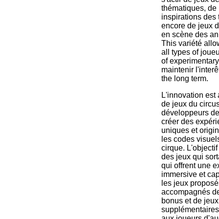
thématiques, de
inspirations des
encore de jeux d
en scène des an
This variété all
all types of joue
of experimentary
maintenir l'inter
the long term.
L'innovation est 
de jeux du circu
développeurs de 
créer des expéri
uniques et origin
les codes visuel
cirque. L'objecti
des jeux qui sort
qui offrent une 
immersive et cap
les jeux proposé
accompagnés de 
bonus et de jeu
supplémentaires,
aux joueurs d'a