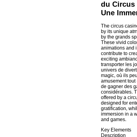
du Circus
Une Immer
The circus casin
by its unique at
by the grands sp
These vivid color
animations and 
contribute to cre
exciting ambiance
transporter les 
univers de diver
magic, où ils pe
amusement tout 
de gagner des g
considérables. 
offered by a circ
designed for ent
gratification, whi
immersion in a w
and games.
Key Elements
Description