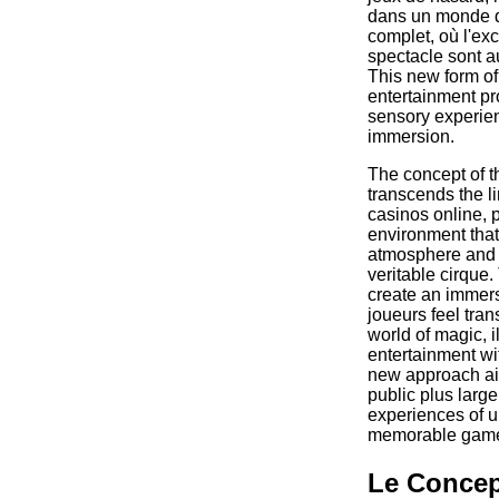
dans un monde d
complet, où l'exci
spectacle sont a
This new form of
entertainment pr
sensory experien
immersion.
The concept of t
transcends the lim
casinos online, 
environment that
atmosphere and 
veritable cirque.
create an immer
joueurs feel tran
world of magic, i
entertainment wi
new approach ai
public plus large
experiences of 
memorable gam
Le Concep