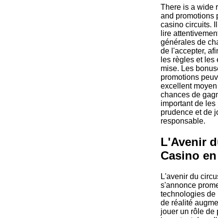
There is a wide 
and promotions 
casino circuits. I
lire attentivemen
générales de ch
de l'accepter, a
les règles et le
mise. Les bonuse
promotions peuv
excellent moyen
chances de gagne
important de les 
prudence et de 
responsable.
L'Avenir d
Casino en
L'avenir du circu
s'annonce prome
technologies de r
de réalité augme
jouer un rôle de 