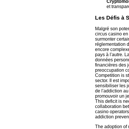
Cryptomo
et transpa
Les Défis à 
Malgré son poten
circus casino en 
surmonter certain
réglementation d
encore complexe 
pays à l'autre. L
données personn
financières des 
preoccupation co
Competition is st
sector. Il est imp
sensibiliser les 
de l'addiction au
promouvoir un j
This deficit is n
collaboration be
casino operators
addiction preven
The adoption of