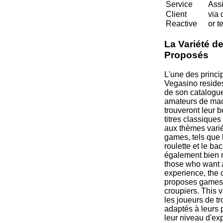
Service
Assi
Client
via 
Reactive
or t
La Variété d
Proposés
L'une des princi
Vegasino resides
de son catalogue
amateurs de mac
trouveront leur 
titres classique
aux thèmes varié
games, tels que l
roulette et le bac
également bien 
those who want 
experience, the 
proposes games 
croupiers. This v
les joueurs de t
adaptés à leurs 
leur niveau d'ex