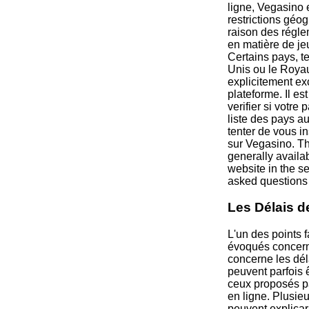
ligne, Vegasino 
restrictions géo
raison des régle
en matière de je
Certains pays, te
Unis ou le Roya
explicitement exc
plateforme. Il es
verifier si votre 
liste des pays a
tenter de vous in
sur Vegasino. Th
generally availa
website in the se
asked questions
Les Délais de
L'un des points 
évoqués concer
concerne les déla
peuvent parfois 
ceux proposés pa
en ligne. Plusieu
peuvent explicar 