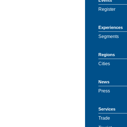
Events
Register
Experiences
Segments
Regions
Cities
News
Press
Services
Trade