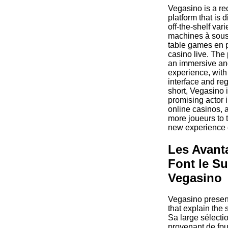
Vegasino is a re
platform that is 
off-the-shelf vari
machines à sous
table games en p
casino live. The
an immersive an
experience, with 
interface and re
short, Vegasino 
promising actor i
online casinos, 
more joueurs to 
new experience 
Les Avant
Font le S
Vegasino
Vegasino present
that explain the 
Sa large sélecti
provenant de fou