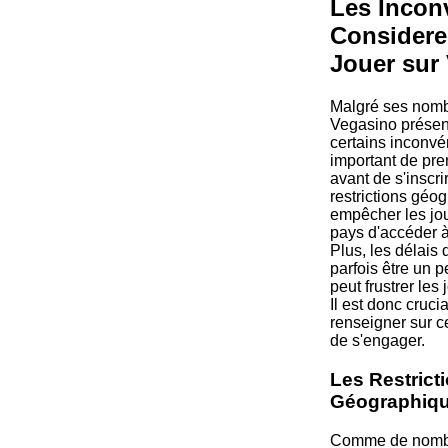
Les Incon
Considere
Jouer sur
Malgré ses nomb
Vegasino présen
certains inconvén
important de pr
avant de s'inscri
restrictions géo
empêcher les jou
pays d'accéder à
Plus, les délais 
parfois être un p
peut frustrer les
Il est donc cruci
renseigner sur c
de s'engager.
Les Restrict
Géographiq
Comme de nombr