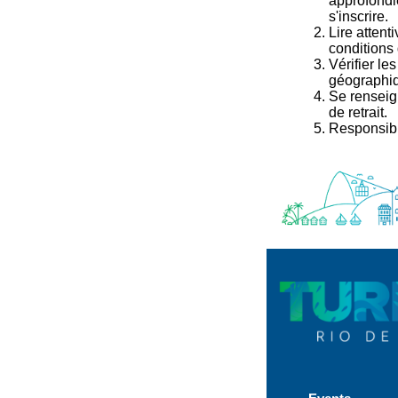
approfondi
s'inscrire.
Lire attent
conditions
Vérifier les
géographi
Se renseign
de retrait.
Responsibl