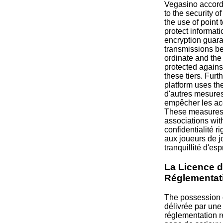
Vegasino accord
to the security o
the use of point 
protect informat
encryption guara
transmissions b
ordinate and the
protected against
these tiers. Furt
platform uses the
d'autres mesures
empêcher les ac
These measures o
associations with
confidentialité r
aux joueurs de j
tranquillité d'espr
La Licence d
Réglementat
The possession o
délivrée par une 
réglementation 