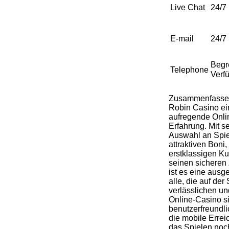
Live Chat
24/7
E-mail
24/7
Begr
Telephone
Verf
Zusammenfassen
Robin Casino e
aufregende Onli
Erfahrung. Mit s
Auswahl an Spie
attraktiven Boni
erstklassigen K
seinen sichere
ist es eine ausg
alle, die auf de
verlässlichen u
Online-Casino s
benutzerfreundl
die mobile Erre
das Spielen noc