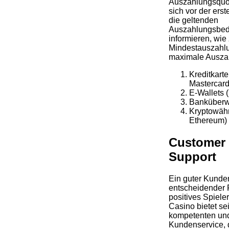
Auszahlungsquot
sich vor der ers
die geltenden
Auszahlungsbed
informieren, wie
Mindestauszahl
maximale Auszah
Kreditkarte
Mastercard
E-Wallets (S
Banküberw
Kryptowähr
Ethereum)
Customer 
Support
Ein guter Kunden
entscheidender F
positives Spiele
Casino bietet se
kompetenten und
Kundenservice, 