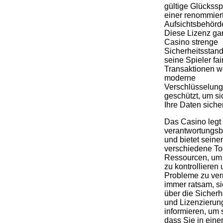
gültige Glückssp
einer renommier
Aufsichtsbehörde
Diese Lizenz gar
Casino strenge
Sicherheitsstand
seine Spieler fai
Transaktionen w
moderne
Verschlüsselung
geschützt, um si
Ihre Daten sicher
Das Casino legt
verantwortungs
und bietet seine
verschiedene To
Ressourcen, um 
zu kontrollieren 
Probleme zu ver
immer ratsam, s
über die Siche
und Lizenzierun
informieren, um 
dass Sie in eine