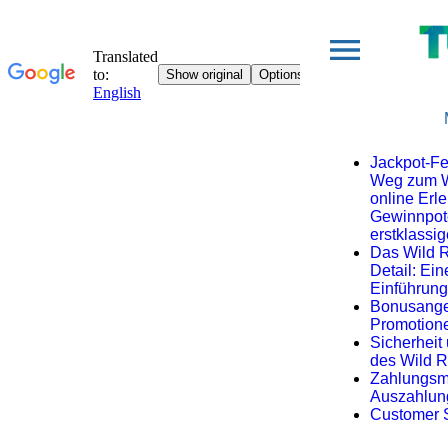
Jackpot-Fe
Weg zum W
online Erl
Gewinnpot
erstklassi
Das Wild R
Detail: Ei
Einführung
Bonusange
Promotione
Sicherheit
des Wild 
Zahlungsm
Auszahlun
Customer S