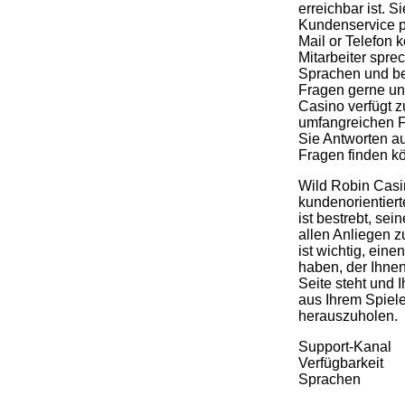
erreichbar ist. 
Kundenservice p
Mail or Telefon k
Mitarbeiter spr
Sprachen und be
Fragen gerne un
Casino verfügt 
umfangreichen F
Sie Antworten au
Fragen finden k
Wild Robin Casin
kundenorientier
ist bestrebt, sei
allen Anliegen z
ist wichtig, ein
haben, der Ihnen
Seite steht und I
aus Ihrem Spiele
herauszuholen.
Support-Kanal
Verfügbarkeit
Sprachen