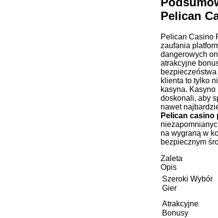
Podsumowa
Pelican C
Pelican Casino P
zaufania platfor
dangerowych onli
atrakcyjne bonu
bezpieczeństwa 
klienta to tylko n
kasyna. Kasyno s
doskonali, aby 
nawet najbardzi
Pelican casino
niezapomnianych
na wygraną w k
bezpiecznym śr
Zaleta
Opis
Szeroki Wybór
Gier
Atrakcyjne
Bonusy