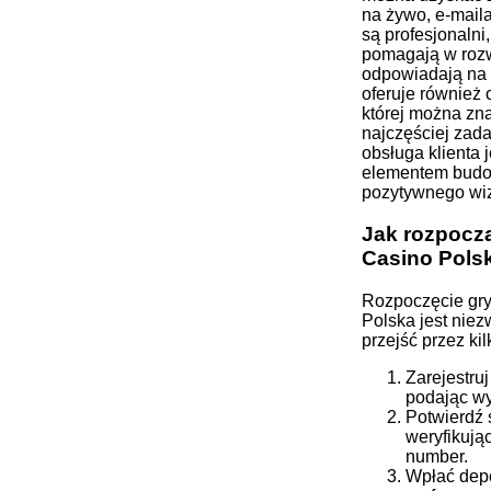
na żywo, e-maila
są profesjonalni
pomagają w roz
odpowiadają na 
oferuje również
której można zn
najczęściej zad
obsługa klienta 
elementem budow
pozytywnego wi
Jak rozpoczą
Casino Polsk
Rozpoczęcie gry
Polska jest niez
przejść przez ki
Zarejestruj
podając w
Potwierdź
weryfikując
number.
Wpłać depo