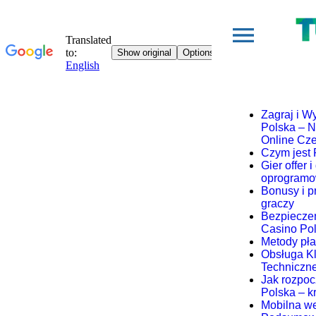
Zagraj i W
Polska – 
Online Cze
Czym jest 
Gier offer 
oprogramo
Bonusy i p
graczy
Bezpieczeń
Casino Po
Metody pła
Obsługa Kl
Techniczn
Jak rozpoc
Polska – k
Mobilna we