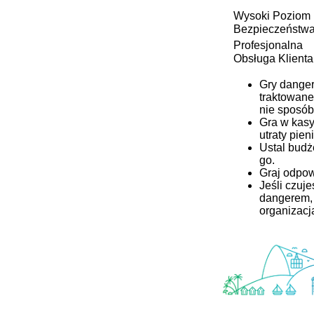
Wysoki Poziom
Bezpieczeństw
Profesjonalna
Obsługa Klienta
Gry dange
traktowane
nie sposób
Gra w kasy
utraty pien
Ustal budże
go.
Graj odpow
Jeśli czuj
dangerem, 
organizac