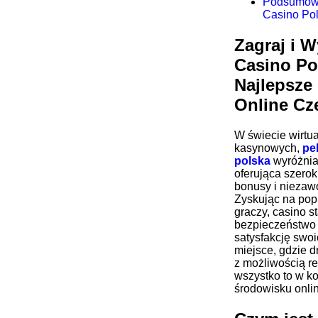
Podsumowan
Casino Po
Zagraj i W
Casino Po
Najlepsze
Online Cz
W świecie wirtu
kasynowych,
pe
polska
wyróżnia 
oferująca szerok
bonusy i niezaw
Zyskując na pop
graczy, casino s
bezpieczeństwo 
satysfakcję swo
miejsce, gdzie d
z możliwością r
wszystko to w k
środowisku onli