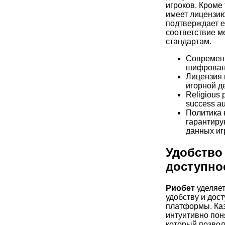
игроков. Кроме
имеет лицензию
подтверждает е
соответствие 
стандартам.
Современ
шифровани
Лицензия 
игорной д
Religious 
success au
Политика 
гарантиру
данных иг
Удобство
доступно
Риобет
уделяе
удобству и дос
платформы. Ка
интуитивно пон
который позвол