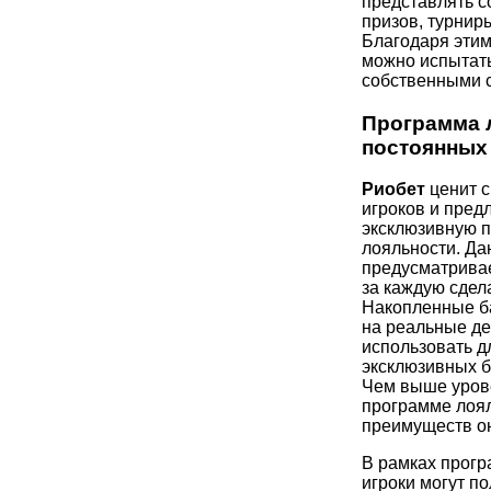
представлять 
призов, турнир
Благодаря эти
можно испытать
собственными 
Программа 
постоянных
Риобет
ценит с
игроков и пред
эксклюзивную 
лояльности. Да
предусматрива
за каждую сдел
Накопленные б
на реальные де
использовать д
эксклюзивных б
Чем выше урове
программе лоял
преимуществ он
В рамках прог
игроки могут п