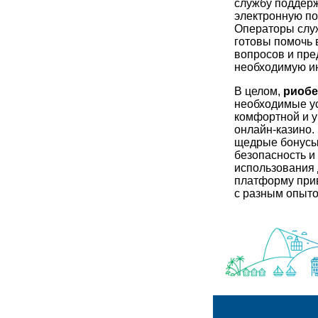
службу поддерж
электронную поч
Операторы слу
готовы помочь
вопросов и пре
необходимую и
В целом,
риобе
необходимые у
комфортной и у
онлайн-казино.
щедрые бонусы
безопасность и
использования 
платформу при
с разным опыто