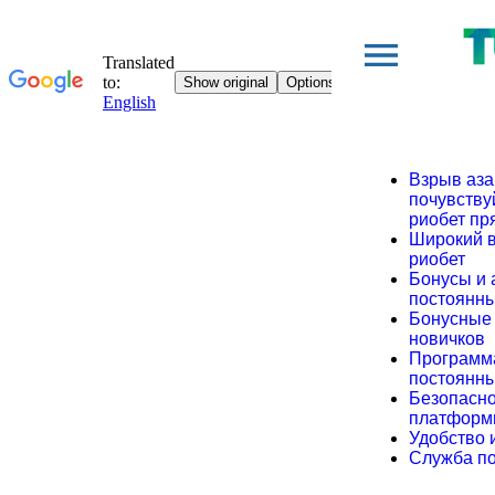
Взрыв аза
почувству
риобет пр
Широкий в
риобет
Бонусы и 
постоянны
Бонусные 
новичков
Программа
постоянны
Безопасно
платфор
Удобство 
Служба по