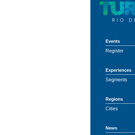
Events
Register
Experiences
Segments
Regions
Cities
News