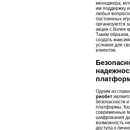
менеджера, кот
им поддержку 
любых вопросов
постоянных игр
организуются з
акции с более 
Таким образом
создать макси
условия для св
клиентов.
Безопасн
надежнос
платфор
Одним из главн
риобет
являетс
безопасности и
платформы. Каз
современные te
шифрования да
возможность н
доступа к личн