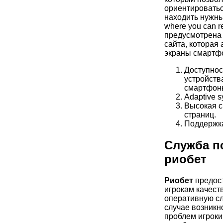
ориентироватьс
находить нужны
where you can r
предусмотрена
сайта, которая
экраны смартф
Доступнос
устройств
смартфоны
Adaptive s
Высокая с
страниц.
Поддержка
Служба п
риобет
Риобет
предос
игрокам качест
оперативную сл
случае возникн
проблем игроки