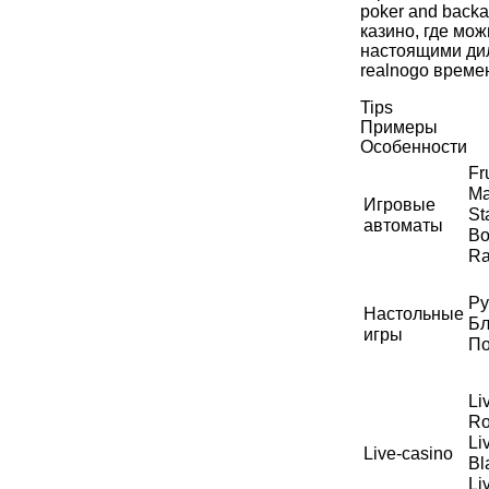
poker and backar
казино, где мож
настоящими ди
realnogo време
Tips
Примеры
Особенности
Fr
Ma
Игровые
St
автоматы
Bo
R
Ру
Настольные
Бл
игры
По
Li
Ro
Li
Live-casino
Bl
Li