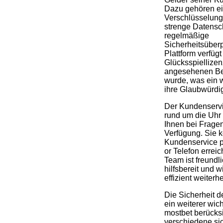
Dazu gehören e
Verschlüsselung
strenge Datensch
regelmäßige
Sicherheitsüber
Plattform verfügt
Glücksspiellizen
angesehenen Be
wurde, was ein w
ihre Glaubwürdigk
Der Kundenservi
rund um die Uhr 
Ihnen bei Frage
Verfügung. Sie 
Kundenservice p
or Telefon errei
Team ist freundl
hilfsbereit und 
effizient weiterhe
Die Sicherheit d
ein weiterer wic
mostbet berücksi
verschiedene si