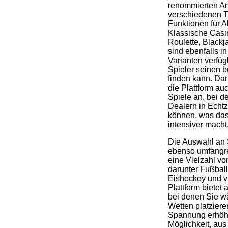
renommierten Anb
verschiedenen 
Funktionen für 
Klassische Casi
Roulette, Blackj
sind ebenfalls i
Varianten verfüg
Spieler seinen b
finden kann. Dar
die Plattform au
Spiele an, bei d
Dealern in Echtz
können, was das
intensiver macht
Die Auswahl an S
ebenso umfangre
eine Vielzahl vo
darunter Fußball
Eishockey und v
Plattform bietet
bei denen Sie w
Wetten platzier
Spannung erhöht.
Möglichkeit, au