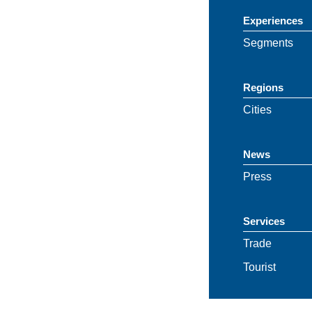
Experiences
Segments
Regions
Cities
News
Press
Services
Trade
Tourist