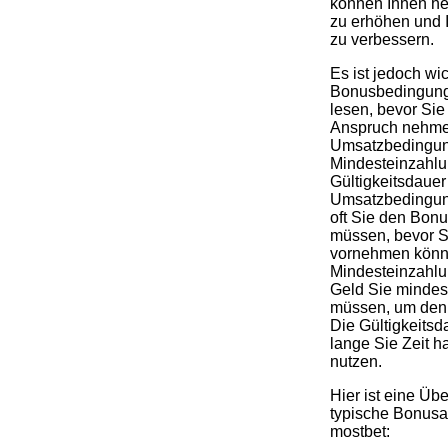
können Ihnen he
zu erhöhen und
zu verbessern.
Es ist jedoch wic
Bonusbedingunge
lesen, bevor Sie
Anspruch nehme
Umsatzbedingun
Mindesteinzahlu
Gültigkeitsdaue
Umsatzbedingun
oft Sie den Bon
müssen, bevor S
vornehmen könn
Mindesteinzahlun
Geld Sie mindes
müssen, um den 
Die Gültigkeitsd
lange Sie Zeit 
nutzen.
Hier ist eine Übe
typische Bonusa
mostbet: