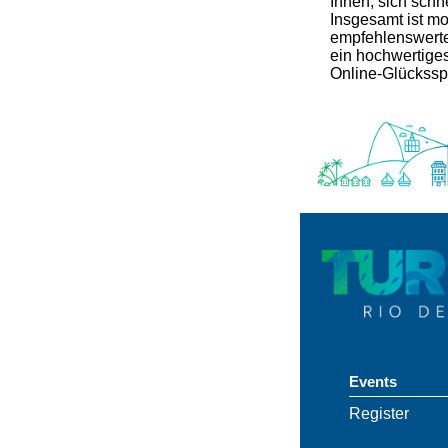
Ihnen, sich schn
Insgesamt ist mo
empfehlenswerte 
ein hochwertige
Online-Glückssp
Events
Register