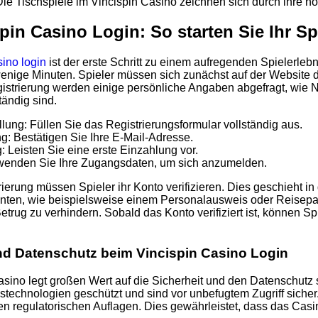
ie Tischspiele im Vincispin Casino zeichnen sich durch ihre hoh
pin Casino Login: So starten Sie Ihr Sp
sino login
ist der erste Schritt zu einem aufregenden Spielerlebn
enige Minuten. Spieler müssen sich zunächst auf der Website de
strierung werden einige persönliche Angaben abgefragt, wie N
tändig sind.
llung: Füllen Sie das Registrierungsformular vollständig aus.
ng: Bestätigen Sie Ihre E-Mail-Adresse.
: Leisten Sie eine erste Einzahlung vor.
wenden Sie Ihre Zugangsdaten, um sich anzumelden.
ierung müssen Spieler ihr Konto verifizieren. Dies geschieht 
n, wie beispielsweise einem Personalausweis oder Reisepass. D
etrug zu verhindern. Sobald das Konto verifiziert ist, können 
nd Datenschutz beim Vincispin Casino Login
sino legt großen Wert auf die Sicherheit und den Datenschutz 
technologien geschützt und sind vor unbefugtem Zugriff sicher.
gen regulatorischen Auflagen. Dies gewährleistet, dass das Casin