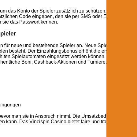
m das Konto der Spieler zusätzlich zu schützen. Bei der Zwei-
tzlichen Code eingeben, den sie per SMS oder E-Mail erhalten
n sie das Passwort kennen.
pieler
 für neue und bestehende Spieler an. Neue Spieler erhalten in
en besteht. Der Einzahlungsbonus erhöht die erste Einzahlun
hlten Spielautomaten eingesetzt werden können. Das Vincispin
hentliche Boni, Cashback-Aktionen und Turniere.
dingungen
, bevor man sie in Anspruch nimmt. Die Umsatzbedingungen leg
n kann. Das Vincispin Casino bietet faire und transparent