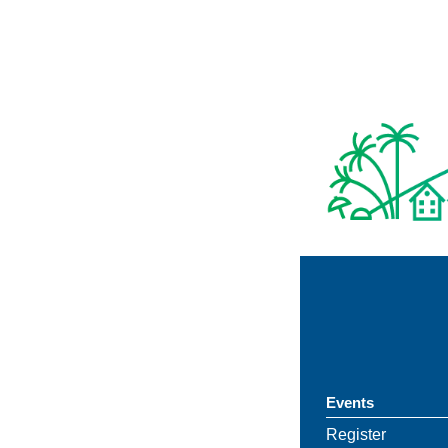
Events
Register