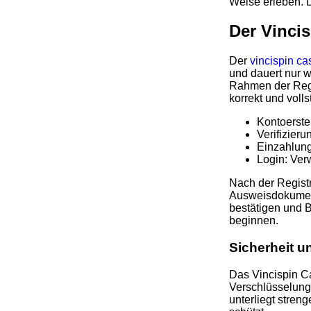
Weise erleben. D
Der Vincis
Der
vincispin ca
und dauert nur w
Rahmen der Regi
korrekt und volls
Kontoerste
Verifizieru
Einzahlung
Login: Ver
Nach der Registr
Ausweisdokumente
bestätigen und B
beginnen.
Sicherheit u
Das Vincispin Ca
Verschlüsselungs
unterliegt stren