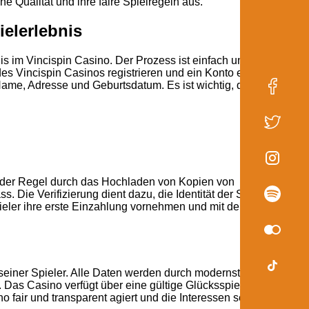
e Qualität und ihre faire Spielregeln aus.
ielerlebnis
is im Vincispin Casino. Der Prozess ist einfach und unkomplizie
s Vincispin Casinos registrieren und ein Konto erstellen. Im
ame, Adresse und Geburtsdatum. Es ist wichtig, dass alle Ang
in der Regel durch das Hochladen von Kopien von
ie Verifizierung dient dazu, die Identität der Spieler zu
Spieler ihre erste Einzahlung vornehmen und mit dem Spielen
seiner Spieler. Alle Daten werden durch modernste
 Das Casino verfügt über eine gültige Glücksspiellizenz und
o fair und transparent agiert und die Interessen seiner Spieler