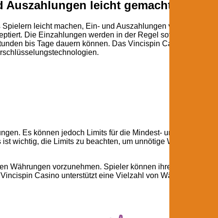
d Auszahlungen leicht gemacht
es Spielern leicht machen, Ein- und Auszahlungen vorzunehmen.
tiert. Die Einzahlungen werden in der Regel sofort
unden bis Tage dauern können. Das Vincispin Casino legt gro
erschlüsselungstechnologien.
ngen. Es können jedoch Limits für die Mindest- und
st wichtig, die Limits zu beachten, um unnötige Wartezeiten be
enen Währungen vorzunehmen. Spieler können ihre Gewinne in i
incispin Casino unterstützt eine Vielzahl von Währungen, dar