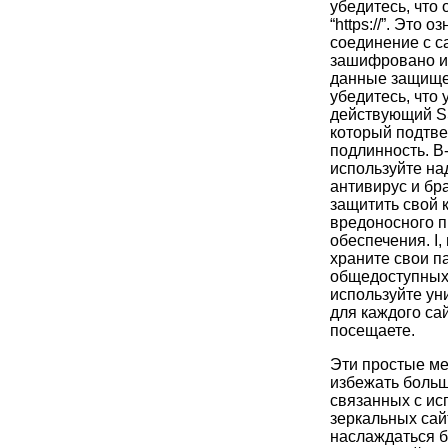
убедитесь, что 
“https://”. Это о
соединение с с
зашифровано и
данные защище
убедитесь, что 
действующий S
который подтве
подлинность. В-
используйте н
антивирус и бр
защитить свой 
вредоносного 
обеспечения. I,
храните свои п
общедоступных
используйте ун
для каждого са
посещаете.
Эти простые ме
избежать больш
связанных с и
зеркальных сай
наслаждаться б