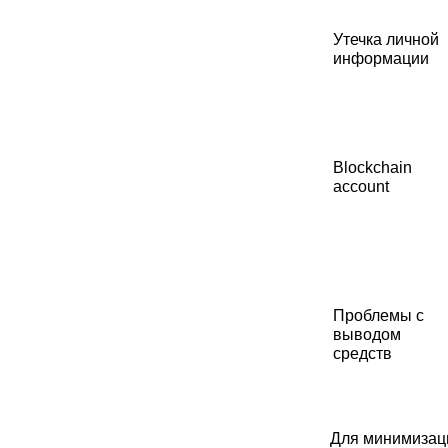
Утечка личной
информации
Blockchain
account
Проблемы с
выводом
средств
Для минимизаци