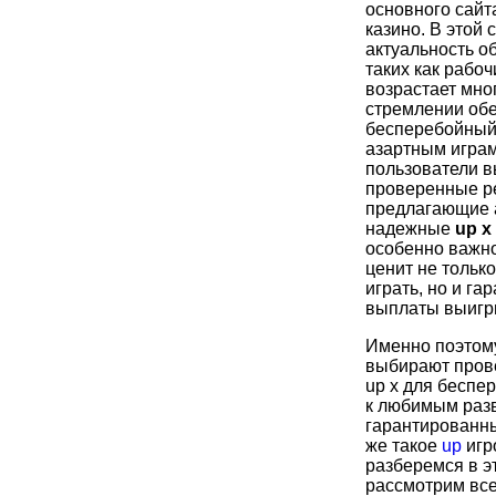
основного сайт
казино. В этой 
актуальность о
таких как рабоч
возрастает мно
стремлении обе
бесперебойный 
азартным играм
пользователи 
проверенные р
предлагающие 
надежные
up x
особенно важно 
ценит не тольк
играть, но и г
выплаты выигр
Именно поэтом
выбирают пров
up x для беспе
к любимым раз
гарантированн
же
такое
up
игр
разберемся в э
рассмотрим вс