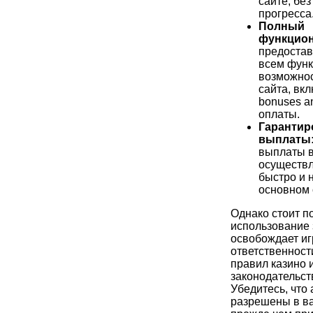
сайте, бе
прогресса
Полный
функцион
предостав
всем функ
возможнос
сайта, вкл
bonuses a
оплаты.
Гаранти
выплаты
выплаты 
осуществл
быстро и н
основном 
Однако стоит п
использование 
освобождает иг
ответственност
правил казино 
законодательст
Убедитесь, что
разрешены в в