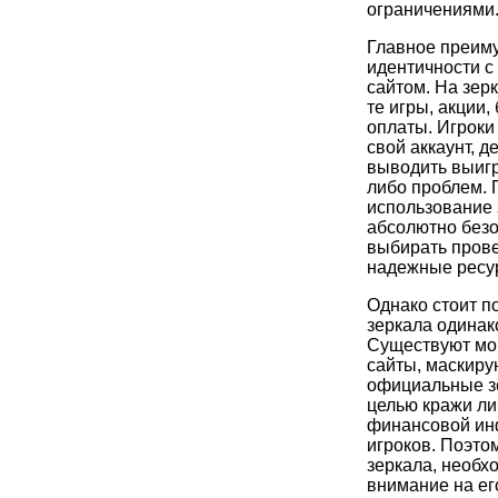
ограничениями
Главное преим
идентичности 
сайтом. На зер
те игры, акции,
оплаты. Игроки 
свой аккаунт, д
выводить выигр
либо проблем. 
использование 
абсолютно без
выбирать пров
надежные ресу
Однако стоит по
зеркала одинак
Существуют мо
сайты, маскир
официальные зе
целью кражи ли
финансовой и
игроков. Поэто
зеркала, необх
внимание на ег