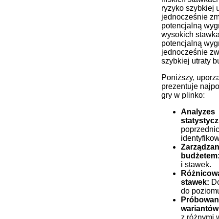
ryzyko szybkiej u
jednocześnie z
potencjalną wyg
wysokich stawk
potencjalną wyg
jednocześnie zw
szybkiej utraty b
Poniższy, upor
prezentuje najpo
gry w plinko:
Analyzes
statystycz
poprzednic
identyfiko
Zarządzan
budżetem
i stawek.
Różnicow
stawek:
Do
do poziomu
Próbowan
wariantów
z różnymi 