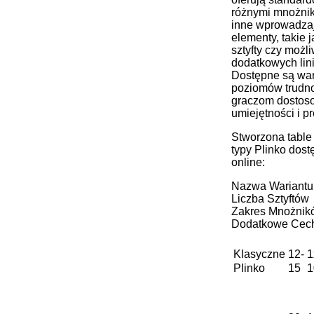
różnymi mnożni
inne wprowadza
elementy, takie 
sztyfty czy możl
dodatkowych lin
Dostępne są wari
poziomów trudno
graczom dostos
umiejętności i pr
Stworzona table
typy Plinko dos
online:
Nazwa Wariantu
Liczba Sztyftów
Zakres Mnożnik
Dodatkowe Cec
Klasyczne
12-
1
Plinko
15
1