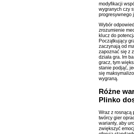
modyfikacji wsp
wygranych czy 
progresywnego j
Wybór odpowiedni
zrozumienie me
klucz do potenc
Początkujący gr
zaczynają od ma
zapoznać się z z
działa gra. Im b
gracz, tym więks
stanie podjąć, j
się maksymaliz
wygraną.
Różne war
Plinko do
Wraz z rosnącą 
twórcy gier opr
warianty, aby ur
zwiększyć emocj
oferują standar