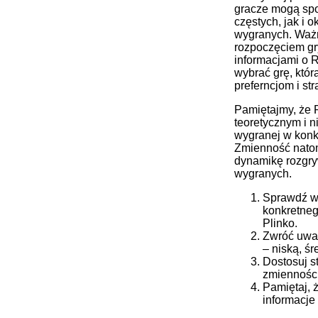
gracze mogą sp
częstych, jak i 
wygranych. Ważn
rozpoczęciem gr
informacjami o 
wybrać grę, któ
preferncjom i stra
Pamiętajmy, że 
teoretycznym i n
wygranej w konkr
Zmienność nato
dynamikę rozgryw
wygranych.
Sprawdź w
konkretneg
Plinko.
Zwróć uwa
– niską, ś
Dostosuj s
zmienności
Pamiętaj, 
informacje