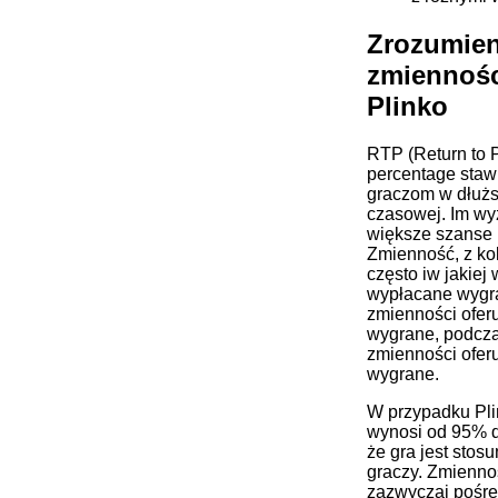
Zrozumien
zmiennośc
Plinko
RTP (Return to P
percentage stawk
graczom w dłużs
czasowej. Im wy
większe szanse 
Zmienność, z kole
często iw jakiej
wypłacane wygra
zmienności oferu
wygrane, podcza
zmienności oferu
wygrane.
W przypadku Pl
wynosi od 95% d
że ​​gra jest sto
graczy. Zmiennoś
zazwyczaj pośred