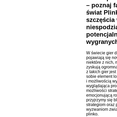
– poznaj 
świat Plin
szczęścia 
niespodzi
potencjal
wygranyc
W świecie gier 
pojawiają się no
niektóre z nich, 
zyskują ogromną
z takich gier jest
sobie element l
i możliwością wy
wyglądająca pros
możliwości strat
emocjonującą ro
przyjrzymy się b
strategiom oraz
wyzwaniom zwią
plinko.