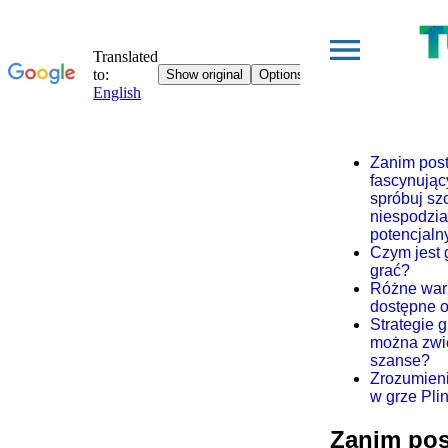
Zanim post
fascynujący
spróbuj sz
niespodzia
potencjaln
Czym jest g
grać?
Różne wari
dostępne o
Strategie g
można zwi
szanse?
Zrozumien
w grze Pli
Zanim pos