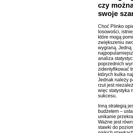
czy można
swoje sza
Choć Plinko opie
losowości, istni
które mogą pom
zwiększeniu swo
wygraną. Jedną 
najpopularniejszy
analiza statyst
poprzednich wyn
zidentyfikować t
których kulka naj
Jednak należy p
rzut jest niezal
więc statystyka 
sukcesu.
Inną strategią j
budżetem – ustale
unikanie przekra
Ważne jest równ
stawki do pozio
niskich stawkac