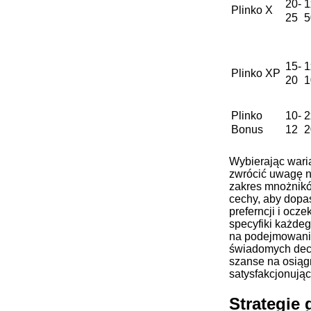
20-
1
Plinko X
25
5
15-
1
Plinko XP
20
1
Plinko
10-
2
Bonus
12
2
Wybierając waria
zwrócić uwagę na
zakres mnożnik
cechy, aby dopa
preferncji i ocz
specyfiki każde
na podejmowanie
świadomych decy
szanse na osiąg
satysfakcjonują
Strategie 