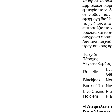
καθοριστικό ρόλ
app
ολοκληρωμέ
εμπειρία παιχνι
στην οθόνη των 
εφαρμογή διαθέτ
παιχνιδιών, από
επιτραπέζια παι
ρουλέτα και το π
σύγχρονα φρουτ
ζωντανά παιχνίδι
πραγματικούς κ
Παιχνίδι
Πάροχος
Μέγιστο Κέρδος
Evo
Roulette
Ga
Blackjack
Ne
Book of Ra
No
Live Casino
Pra
Hold'em
Pla
Η Ασφάλεια 