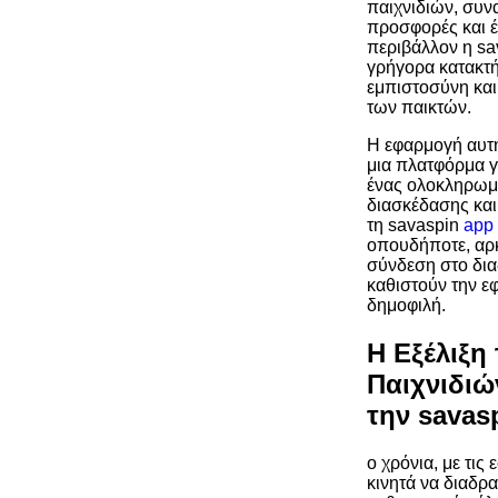
παιχνιδιών, συν
προσφορές και 
περιβάλλον η sa
γρήγορα κατακτή
εμπιστοσύνη και
των παικτών.
Η εφαρμογή αυτή
μια πλατφόρμα γι
ένας ολοκληρωμ
διασκέδασης και
τη
savaspin
app
οπουδήποτε, αρκ
σύνδεση στο διαδ
καθιστούν την ε
δημοφιλή.
Η Εξέλιξη
Παιχνιδιώ
την savas
o χρόνια, με τις
κινητά να διαδρ