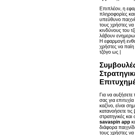
Επιπλέον, η εφα
πληροφορίες και
υπεύθυνο παιχνί
τους χρήστες να
κινδύνους του τζ
λάβουν ενημερω
Η εφαρμογή ενθ
χρήστες να παίη
τζόγο ως |
Συμβουλές
Στρατηγικ
Επιτυχημέ
Για να αυξήσετε 
σας για επιτυχία
καζίνο, είναι ση
κατανοήσετε τις 
στρατηγικές και
savaspin app
κα
διάφορα παιχνίδ
τους χρήστες να