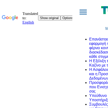
M
Επανάσταση
εφαρμογή 
φέρνει κον
διασκέδαση
κάθε στιγμ
Η Εξέλιξη 
Καζίνο με 
Η Ασφάλει
και η Προσ
Δεδομένων
Προσφορές
που Ενισχ
σας
Υπεύθυνο Π
Υποστήριξ
Συμβουλές 