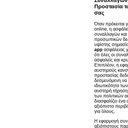
Συναλλαγών 
Προστασία 
σας
Όταν πρόκειται γ
online, η ασφάλε
συναλλαγών και
προσωπικών δεδ
υψίστης σημασί
app
ασφάλειας γ
ότι όλες οι συνα
ασφαλείς και κρ
Επιπλέον, η εφα
αυστηρούς κανο
προστασίας δεδ
δεσμευόμενη να 
ιδιωτικότητα τω
αυστηρή τήρηση
των πολιτικών α
διασφαλίζει ένα 
αξιόπιστο περιβ
για όλους.
Η εφαρμογή συνε
αξιόπιστους π