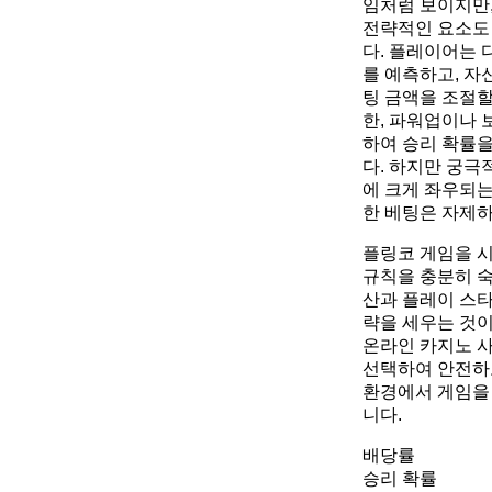
임처럼 보이지만
전략적인 요소도
다. 플레이어는 
를 예측하고, 자
팅 금액을 조절할
한, 파워업이나 
하여 승리 확률을
다. 하지만 궁극
에 크게 좌우되는
한 베팅은 자제하
플링코 게임을 
규칙을 충분히 숙
산과 플레이 스타
략을 세우는 것이
온라인 카지노 
선택하여 안전하
환경에서 게임을
니다.
배당률
승리 확률