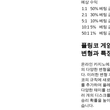
예상 수익
베팅 
1:1
50%
베팅 
2:1
30%
베팅 
5:1
10%
베팅 
10:1
5%
베팅 
50:1
1%
플링코 게
변형과 ​​특
온라인 카지노에
의 다양한 변형을
다. 이러한 변형
코의 규칙에 새
를 추가하여 플
다양한 재미를 선
러 개의 디스크
승리 확률을 높이
습니다.