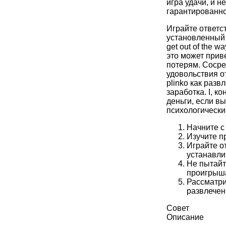
игра удачи, и н
гарантированн
Играйте ответс
установленный ли
get out of the way
это может прив
потерям. Сосре
удовольствия о
plinko как разв
заработка. I, к
деньги, если в
психологически
Начните с
Изучите п
Играйте о
устанавли
Не пытайт
проигрыш
Рассматри
развлечен
Совет
Описание