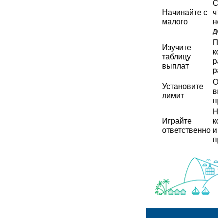
С
Начинайте с
ч
малого
н
д
П
Изучите
к
таблицу
р
выплат
р
О
Установите
в
лимит
п
Н
Играйте
к
ответственно
и
п