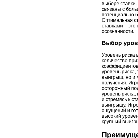
выборе ставки.
связаны с боль
потенциально 
Оптимальная с
ставками – это
осознанности.
Выбор уров
Уровень риска в
количество при
коэффициентов
уровень риска,
выигрыш, но и 
получения. Игр
осторожный по
уровень риска,
и стремясь к с
выигрышу. Игр
ощущений и гот
высокий уровен
крупный выигр
Преимуще