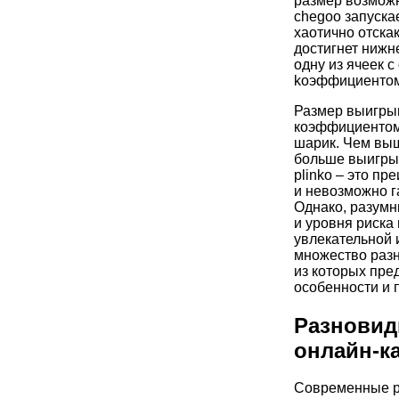
размер возмож
chegoo запуска
хаотично отска
достигнет нижне
одну из ячеек 
koэффициентом
Размер выигры
коэффициентом 
шарик. Чем вы
больше выигрыш
plinko – это пр
и невозможно 
Однако, разумн
и уровня риска
увлекательной 
множество разн
из которых пре
особенности и 
Разновидн
онлайн-к
Современные р