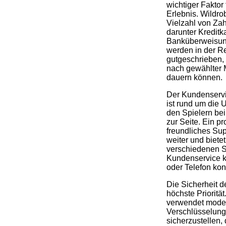
wichtiger Faktor 
Erlebnis. Wildro
Vielzahl von Za
darunter Kreditk
Banküberweisun
werden in der Re
gutgeschrieben,
nach gewählter 
dauern können.
Der Kundenservi
ist rund um die 
den Spielern be
zur Seite. Ein p
freundliches Sup
weiter und biete
verschiedenen S
Kundenservice k
oder Telefon kon
Die Sicherheit d
höchste Prioritä
verwendet mode
Verschlüsselung
sicherzustellen,