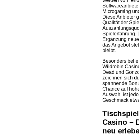
werden von ren
Softwareanbiete
Microgaming und
Diese Anbieter 
Qualität der Spie
Auszahlungsquot
Spielerfahrung.
Ergänzung neuer 
das Angebot stets
bleibt.
Besonders belie
Wildrobin Casino
Dead und Gonzo'
zeichnen sich du
spannende Bonu
Chance auf hoh
Auswahl ist jedo
Geschmack etwas
Tischspie
Casino – D
neu erleb