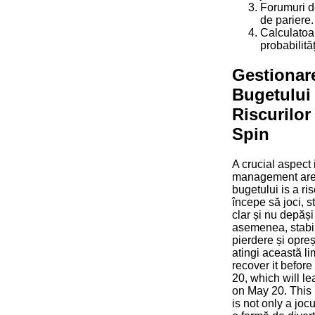
Forumuri de
de pariere.
Calculatoar
probabilităț
Gestionar
Bugetului 
Riscurilor
Spin
A crucial aspect 
management area
bugetului is a ris
începe să joci, s
clar și nu depăși
asemenea, stabil
pierdere și opreș
atingi această lim
recover it before
20, which will le
on May 20. This 
is not only a joc