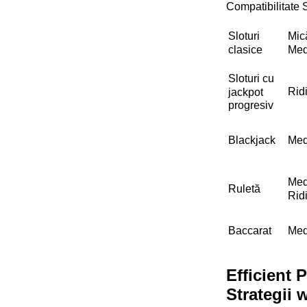
Compatibilitate
Sloturi
Mic
clasice
Med
Sloturi cu
Rid
jackpot
progresiv
Blackjack
Med
Med
Ruletă
Rid
Baccarat
Med
Efficient P
Strategii 