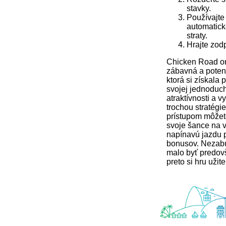
stavky.
Používajte
automatick
straty.
Hrajte zod
Chicken Road on
zábavná a potent
ktorá si získala 
svojej jednoduch
atraktívnosti a v
trochou stratég
prístupom môžet
svoje šance na v
napínavú jazdu 
bonusov. Nezabu
malo byť predov
preto si hru uži