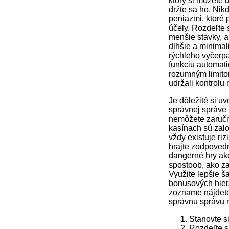
ktorý si môžete d
držte sa ho. Nikd
peniazmi, ktoré 
účely. Rozdeľte s
menšie stavky, a
dlhšie a minimali
rýchleho vyčerpa
funkciu automati
rozumným limitom
udržali kontrolu 
Je dôležité si uv
správnej správe 
nemôžete zaručiť
kasínach sú zal
vždy existuje riz
hrajte zodpoved
dangerné hry ak
spostoob, ako za
Využite lepšie ša
bonusových hier
zozname nájdete
správnu správu r
Stanovte si
Rozdeľte s