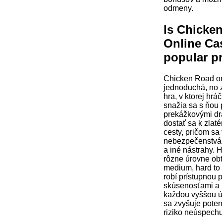
odmeny.
Is Chicke
Online Ca
popular p
Chicken Road on
jednoduchá, no 
hra, v ktorej hrá
snažia sa s ňou 
prekážkovými dr
dostať sa k zlat
cesty, pričom sa
nebezpečenstvám
a iné nástrahy. 
rôzne úrovne obt
medium, hard to 
robí prístupnou 
skúsenosťami a 
každou vyššou ú
sa zvyšuje potent
riziko neúspechu