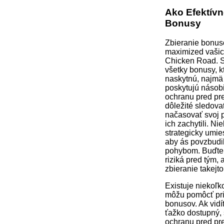
Ako Efektívn
Bonusy
Zbieranie bonus
maximized vašic
Chicken Road. S
všetky bonusy, k
naskytnú, najmä 
poskytujú násobi
ochranu pred pr
dôležité sledov
načasovať svoj p
ich zachytili. Ni
strategicky umie
aby ás povzbudil
pohybom. Buďte 
riziká pred tým, 
zbieranie takejt
Existuje niekoľko
môžu pomôcť pri
bonusov. Ak vidít
ťažko dostupný, 
ochranu pred pr