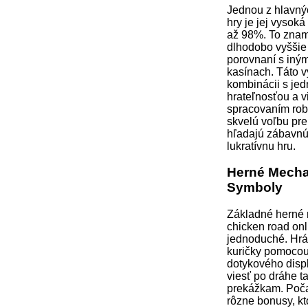
Jednou z hlavnýc
hry je jej vysok
až 98%. To znam
dlhodobo vyššie
porovnaní s iným
kasínach. Táto 
kombinácii s je
hrateľnosťou a v
spracovaním rob
skvelú voľbu pre 
hľadajú zábavnú
lukratívnu hru.
Herné Mecha
Symboly
Základné herné
chicken road onl
jednoduché. Hrá
kuričky pomocou 
dotykového displ
viesť po dráhe t
prekážkam. Poča
rôzne bonusy, kt