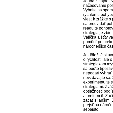
Jedna z najdôlež
načasovanie poh
Vyhnite sa spoma
rýchlemu pohybu
viesť k zrážke s
sa predvídať po
reagujte pohotov
stratégia je zbi
Vajíčka a štíty 
pomôcť pri prek
náročnejších čas
Je dôležité si uv
o rýchlosti, ale 
strategickom my
sa buďte trpezliv
nepodarí vyhrať 
nevzdávajte sa.
experimentujte s
stratégiami. Zvá
obtiažnosti podľ
a preferncií. Zač
začať s ľahšími
prejsť na náročne
sebaisto.