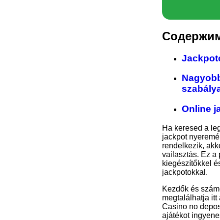
Содержи
Jackpoto
Nagyobb
szabálya
Online 
Ha keresed a leg
jackpot nyeremé
rendelkezik, ak
vailasztás. Ez a 
kiegészítőkkel 
jackpotokkal.
Kezdők és számo
megtalálhatja itt
Casino no deposi
ajátékot ingyene