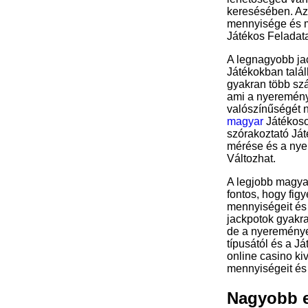
keresésében. Az
mennyisége és m
Játékos Feladata
A legnagyobb ja
Játékokban talál
gyakran több sz
ami a nyeremény
valószínűségét n
magyar
Játékoso
szórakoztató Ját
mérése és a ny
Változhat.
A legjobb magya
fontos, hogy fig
mennyiségeit és 
jackpotok gyakr
de a nyeremény
típusától és a J
online casino ki
mennyiségeit és
Nagyobb e