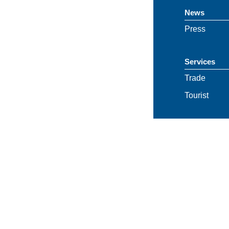
News
Press
Services
Trade
Tourist