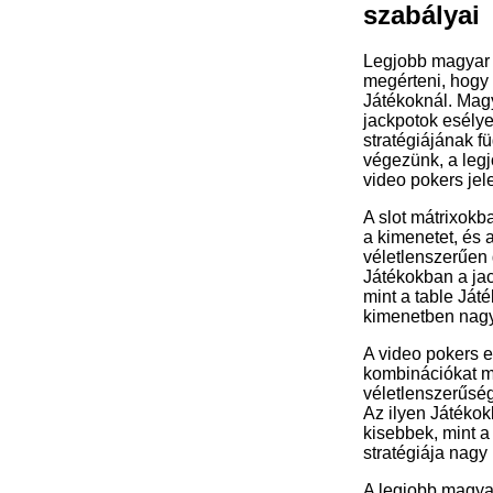
szabályai
Legjobb magyar 
megérteni, hogy
Játékoknál. Mag
jackpotok esélye
stratégiájának f
végezünk, a legj
video pokers jele
A slot mátrixokb
a kimenetet, és 
véletlenszerűen 
Játékokban a ja
mint a table Ját
kimenetben nagy
A video pokers e
kombinációkat me
véletlenszerűség
Az ilyen Játékok
kisebbek, mint a
stratégiája nagy
A legjobb magya