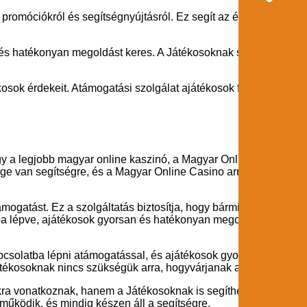
 promóciókról és segítségnyújtásról. Ez segít az érdeklődőknek
 és hatékonyan megoldást keres. A Játékosoknak szívesen segí
osok érdekeit. Atámogatási szolgálat ajátékosok felhőbeli
gy a legjobb magyar online kaszinó, a Magyar Online Casino,
ge van segítségre, és a Magyar Online Casino arra törekedik, 
ogatást. Ez a szolgáltatás biztosítja, hogy bármikor, bármilye
ba lépve, ajátékosok gyorsan és hatékonyan megoldást kapnak 
pcsolatba lépni atámogatással, és ajátékosok gyorsan megoldá
játékosoknak nincs szükségük arra, hogyvárjanak aválaszokat.
kra vonatkoznak, hanem a Játékosoknak is segíthetnek a Játéko
működik, és mindig készen áll a segítségre.