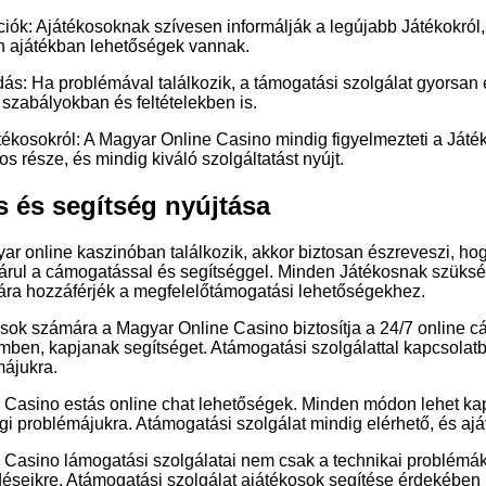
ciók: Ajátékosoknak szívesen informálják a legújabb Játékokról,
n ajátékban lehetőségek vannak.
s: Ha problémával találkozik, a támogatási szolgálat gyorsan
 szabályokban és feltételekben is.
ékosokról: A Magyar Online Casino mindig figyelmezteti a Játék
s része, és mindig kiváló szolgáltatást nyújt.
 és segítség nyújtása
ar online kaszinóban találkozik, akkor biztosan észreveszi, ho
árul a cámogatással és segítséggel. Minden Játékosnak szüksé
ra hozzáférjék a megfelelőtámogatási lehetőségekhez.
sok számára a Magyar Online Casino biztosítja a 24/7 online cám
mben, kapjanak segítséget. Atámogatási szolgálattal kapcsolat
májukra.
 Casino estás online chat lehetőségek. Minden módon lehet ka
gi problémájukra. Atámogatási szolgálat mindig elérhető, és a
 Casino lámogatási szolgálatai nem csak a technikai problémá
éseikre. Atámogatási szolgálat ajátékosok segítése érdekében 