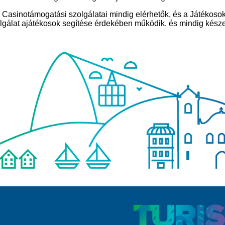
 Casinotámogatási szolgálatai mindig elérhetők, és a Játékoso
gálat ajátékosok segítése érdekében működik, és mindig készen