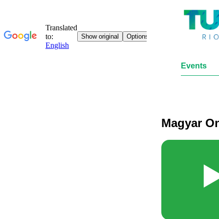
Events
Magyar On
▶