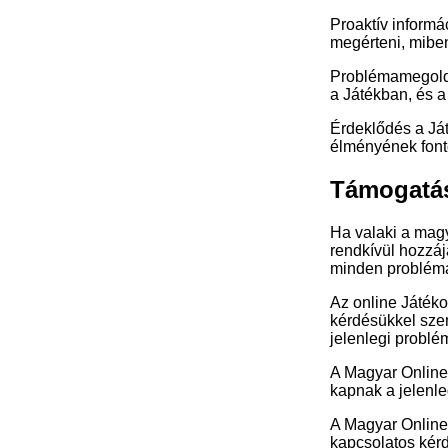
Proaktív informá
megérteni, mibe
Problémamegoldá
a Játékban, és a
Érdeklődés a Ját
élményének fonto
Támogatás
Ha valaki a magy
rendkívül hozzáj
minden problémá
Az online Játéko
kérdésükkel sze
jelenlegi problé
A Magyar Online
kapnak a jelenle
A Magyar Online
kapcsolatos kérd