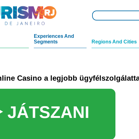
Experiences And
Segments
Regions And Cities
line Casino a legjobb ügyfélszolgálatt
️ JÁTSZANI