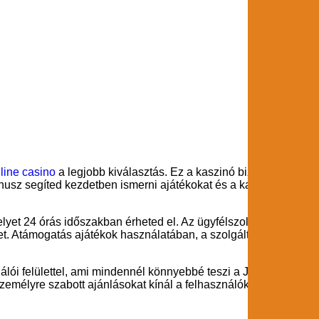
line casino
a legjobb kiválasztás. Ez a kaszinó biztosítja neked
usz segíted kezdetben ismerni ajátékokat és a kaszinó
lyet 24 órás időszakban érheted el. Az ügyfélszolgálati csapat
et. Atámogatás ajátékok használatában, a szolgáltatások
lói felülettel, ami mindennél könnyebbé teszi a Játékot. A kasz
személyre szabott ajánlásokat kínál a felhasználók számára.