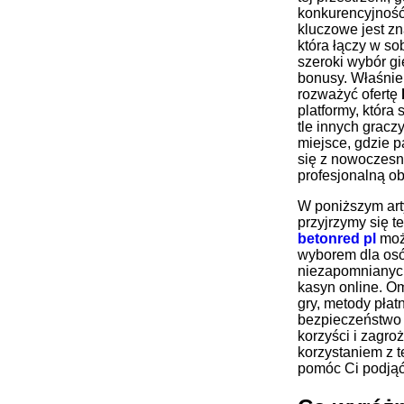
konkurencyjność
kluczowe jest zn
która łączy w so
szeroki wybór gie
bonusy. Właśnie
rozważyć ofertę
platformy, która 
tle innych gracz
miejsce, gdzie p
się z nowoczesn
profesjonalną ob
W poniższym art
przyjrzymy się t
betonred pl
moż
wyborem dla os
niezapomnianyc
kasyn online. 
gry, metody płat
bezpieczeństwo 
korzyści i zagro
korzystaniem z te
pomóc Ci podją