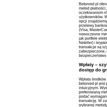
Betonred pl ofer
metod płatności,
oczekiwaniom r
użytkowników. 
opcji znajdziemy
przelewy bankowe
(Visa, MasterCar
nowoczesne meto
jak portfele elekt
Neteller) i krypt
transakcje są sz
zabezpieczone, 
bezpieczeństwo
Wpłaty – szyb
dostęp do g
Wpłata środków 
betonred pl jest
intuicyjnym. Wy
preferowaną met
podać wymagane 
transakcję. W za
wybranej metody,