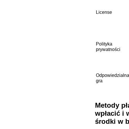
License
Polityka
prywatności
Odpowiedzialn
gra
Metody pła
wpłacić i 
środki w 