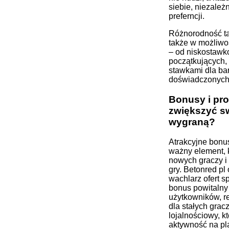
siebie, niezależ
preferncji.
Różnorodność ta
także w możliwo
– od niskostawk
początkujących,
stawkami dla bar
doświadczonych 
Bonusy i pro
zwiększyć s
wygraną?
Atrakcyjne bonus
ważny element, 
nowych graczy i
gry. Betonred pl 
wachlarz ofert s
bonus powitalny
użytkowników, r
dla stałych grac
lojalnościowy, k
aktywność na pl