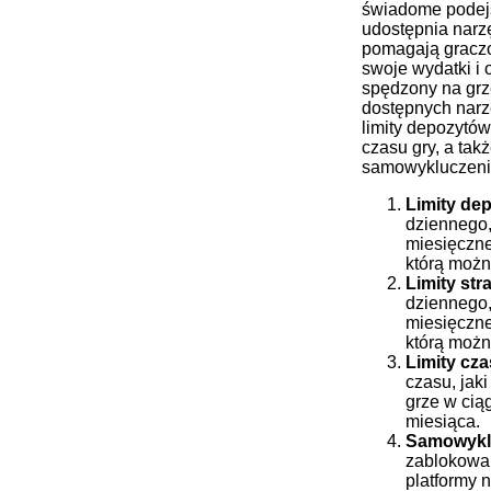
świadome podejś
udostępnia narzę
pomagają gracz
swoje wydatki i 
spędzony na grz
dostępnych narz
limity depozytów, 
czasu gry, a tak
samowykluczenia
Limity de
dziennego,
miesięczne
którą możn
Limity stra
dziennego,
miesięczne
którą możn
Limity cza
czasu, jak
grze w cią
miesiąca.
Samowykl
zablokowa
platformy 