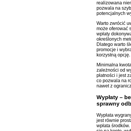
realizowana nie
pozwala na szybk
potencjalnych w
Warto zwrócić u
może oferować s
wpłaty dokonywa
określonych meto
Dlatego warto śl
promocje i wybra
korzystną opcję.
Minimalna kwota 
zależności od w
płatności i jest 
co pozwala na r
nawet z ograni
Wypłaty – be
sprawny odb
Wypłata wygrany
jest równie prost
wpłata środków.
się na konto, w