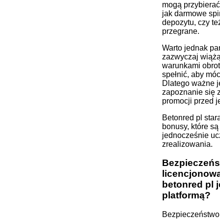
mogą przybierać 
jak darmowe spi
depozytu, czy te
przegrane.
Warto jednak pa
zazwyczaj wiążą
warunkami obrotu
spełnić, aby mó
Dlatego ważne j
zapoznanie się 
promocji przed j
Betonred pl star
bonusy, które są 
jednocześnie uc
zrealizowania.
Bezpieczeńs
licencjonowa
betonred pl 
platformą?
Bezpieczeństwo 