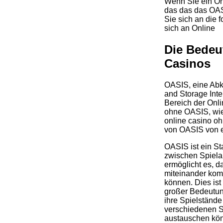
Wenn Sie ein On
das das das OAS
Sie sich an die f
sich an Online
Die Bedeu
Casinos
OASIS, eine Abk
and Storage Inter
Bereich der Onli
ohne OASIS, wie
online casino o
von OASIS von 
OASIS ist ein S
zwischen Spiela
ermöglicht es, 
miteinander ko
können. Dies ist
großer Bedeutung
ihre Spielständ
verschiedenen S
austauschen kö