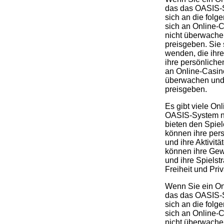
das das OASIS-S
sich an die folge
sich an Online-C
nicht überwache
preisgeben. Sie 
wenden, die ihre
ihre persönliche
an Online-Casino
überwachen und 
preisgeben.
Es gibt viele On
OASIS-System n
bieten den Spiel
können ihre per
und ihre Aktivit
können ihre Gew
und ihre Spielst
Freiheit und Pri
Wenn Sie ein On
das das OASIS-S
sich an die folge
sich an Online-C
nicht überwache