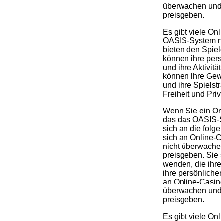
überwachen und 
preisgeben.
Es gibt viele On
OASIS-System n
bieten den Spiel
können ihre per
und ihre Aktivit
können ihre Gew
und ihre Spielst
Freiheit und Pri
Wenn Sie ein On
das das OASIS-S
sich an die folge
sich an Online-C
nicht überwache
preisgeben. Sie 
wenden, die ihre
ihre persönliche
an Online-Casino
überwachen und 
preisgeben.
Es gibt viele On