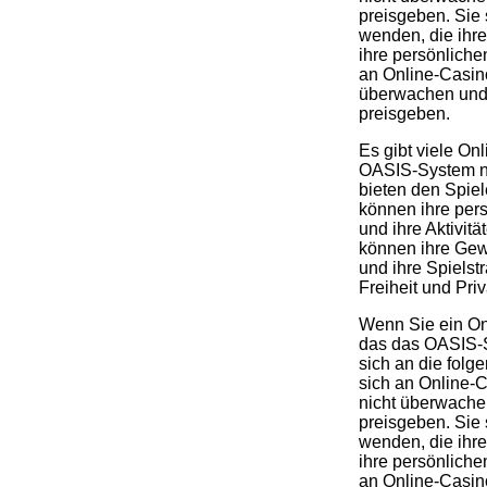
preisgeben. Sie 
wenden, die ihre
ihre persönliche
an Online-Casino
überwachen und 
preisgeben.
Es gibt viele On
OASIS-System n
bieten den Spiel
können ihre per
und ihre Aktivit
können ihre Gew
und ihre Spielst
Freiheit und Pri
Wenn Sie ein On
das das OASIS-S
sich an die folge
sich an Online-C
nicht überwache
preisgeben. Sie 
wenden, die ihre
ihre persönliche
an Online-Casino