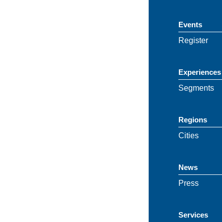
Events
Register
Experiences
Segments
Regions
Cities
News
Press
Services