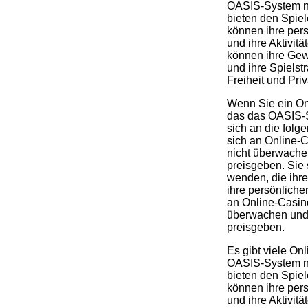
OASIS-System n
bieten den Spiel
können ihre per
und ihre Aktivit
können ihre Gew
und ihre Spielst
Freiheit und Pri
Wenn Sie ein On
das das OASIS-S
sich an die folge
sich an Online-C
nicht überwache
preisgeben. Sie 
wenden, die ihre
ihre persönliche
an Online-Casino
überwachen und 
preisgeben.
Es gibt viele On
OASIS-System n
bieten den Spiel
können ihre per
und ihre Aktivit