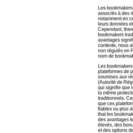
Les bookmakers t
associés à des r
notamment en ce 
leurs données et
Cependant, there
bookmakers tradi
avantages signif
contexte, nous a
non régulés en 
nom de bookmak
Les bookmakers
plateformes de pa
soumises aux ré
(Autorité de Rég
qui signifie que 
la même protect
traditionnels. C
que ces platefo
fiables ou plus d
that les bookmak
des avantages te
élevés, des bon
et des options de