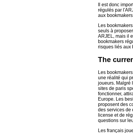
Il est donc impo
régulés par l'ARJ
aux bookmakers 
Les bookmakers 
seuls à proposer
ARJEL, mais il e
bookmakers régul
risques liés aux
The curren
Les bookmakers 
une réalité qui p
joueurs. Malgré l
sites de paris sp
fonctionner, atti
Europe. Les be
proposent des co
des services de 
license et de ré
questions sur leu
Les français jou