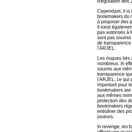
Régulation des J
Cependant, it is 
bookmakers do no
à proposer des p
Il exist égalemen
pas autorisés à 
sont pas soumis
de transparence
l'ARJEL.
Les risques liés
nombreux. In eff
soumis aux même
transparence qu
l'ARJEL, ce qui 
important pour l
bookmakers are 
aux mêmes norms 
protection des 
bookmakers régu
entraîner des pr
joueurs.
In revenge, les
offrent une guar