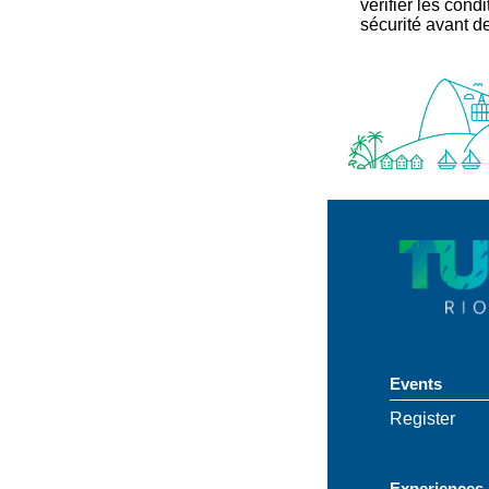
verifier les cond
sécurité avant d
Events
Register
Experiences