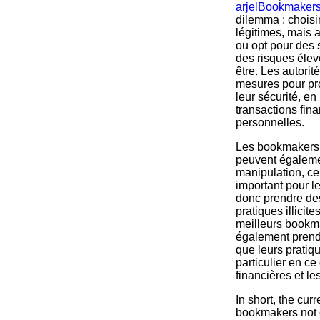
arjelBookmakers 
dilemma : chois
légitimes, mais 
ou opt pour des 
des risques élevé
être. Les autori
mesures pour pro
leur sécurité, en
transactions fin
personnelles.
Les bookmakers
peuvent égalemen
manipulation, ce
important pour le
donc prendre de
pratiques illicit
meilleurs bookm
également prend
que leurs pratiqu
particulier en ce
financières et l
In short, the cur
bookmakers not c