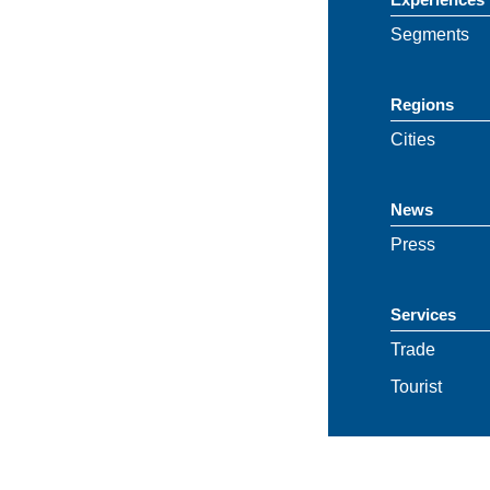
Segments
Regions
Cities
News
Press
Services
Trade
Tourist