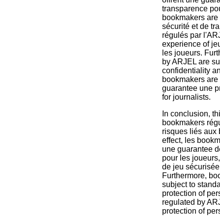
transparence pour
bookmakers are
sécurité et de t
régulés par l'A
experience of je
les joueurs. Fur
by ARJEL are sub
confidentiality a
bookmakers are 
guarantee une p
for journalists.
In conclusion, th
bookmakers régul
risques liés aux
effect, les book
une guarantee de
pour les joueurs
de jeu sécurisée 
Furthermore, bo
subject to standa
protection of pe
regulated by AR
protection of per