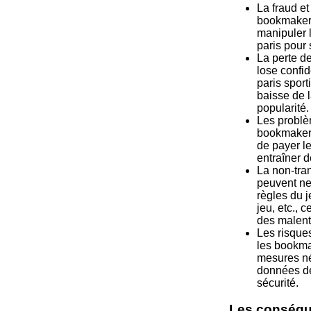
La fraud et
bookmakers
manipuler l
paris pour 
La perte d
lose confi
paris sport
baisse de l
popularité.
Les problè
bookmakers
de payer le
entraîner de
La non-tra
peuvent ne 
règles du j
jeu, etc., 
des malen
Les risques
les bookma
mesures né
données de
sécurité.
Les conséqu