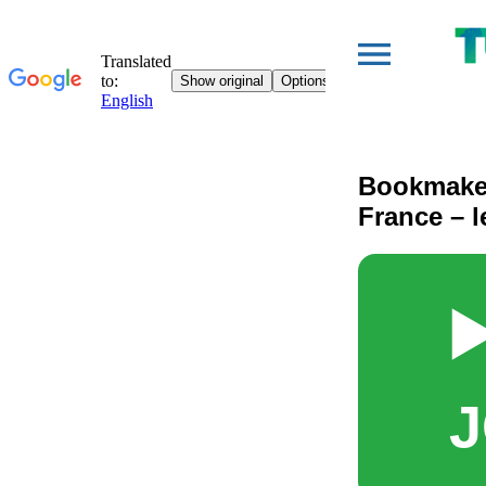
Bookmake
France – l
▶