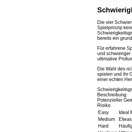
Schwierigk
Die vier Schwie
Spielprinzip ke
Schwierigkeitsgra
bereits ein grun
Für erfahrene Sp
und schwieriger 
ultimative Prüfu
Die Wahl des ric
spielen und ihr 
einer echten He
Schwierigkeitsg
Beschreibung
Potenzieller Ge
Risiko
Easy
Ideal 
Medium
Etwas 
Hard
Häufi