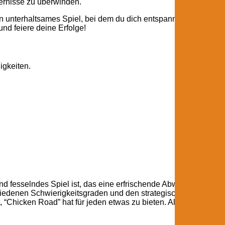
dernisse zu überwinden.
ein unterhaltsames Spiel, bei dem du dich entspannen und deine
nd feiere deine Erfolge!
igkeiten.
d fesselndes Spiel ist, das eine erfrischende Abwechslung zu
iedenen Schwierigkeitsgraden und den strategischen Element
t, “Chicken Road” hat für jeden etwas zu bieten. Also, wage die