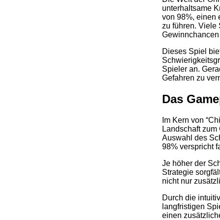
unterhaltsame Kr
von 98%, einen 
zu führen. Viele
Gewinnchancen 
Dieses Spiel bie
Schwierigkeitsgr
Spieler an. Ger
Gefahren zu verm
Das Gamep
Im Kern von “Chi
Landschaft zum G
Auswahl des Schw
98% verspricht 
Je höher der Sch
Strategie sorgfä
nicht nur zusätz
Durch die intuit
langfristigen Sp
einen zusätzlich