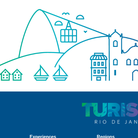
Experiences
Regions