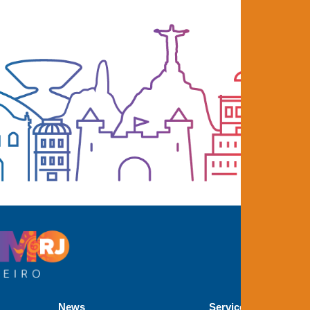
News
Services