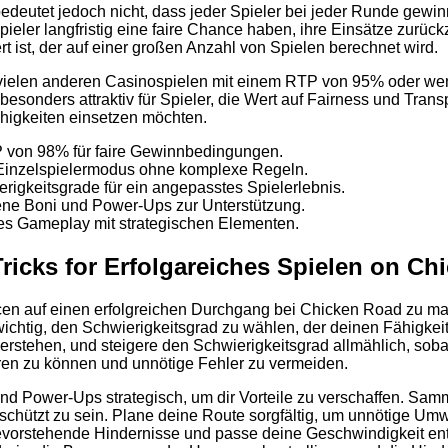
deutet jedoch nicht, dass jeder Spieler bei jeder Runde gewinn
Spieler langfristig eine faire Chance haben, ihre Einsätze zurü
rt ist, der auf einer großen Anzahl von Spielen berechnet wird.
 vielen anderen Casinospielen mit einem RTP von 95% oder wen
besonders attraktiv für Spieler, die Wert auf Fairness und Trans
ähigkeiten einsetzen möchten.
 von 98% für faire Gewinnbedingungen.
Einzelspielermodus ohne komplexe Regeln.
erigkeitsgrade für ein angepasstes Spielerlebnis.
ne Boni und Power-Ups zur Unterstützung.
s Gameplay mit strategischen Elementen.
Tricks for Erfolgareiches Spielen on C
n auf einen erfolgreichen Durchgang bei Chicken Road zu maxim
wichtig, den Schwierigkeitsgrad zu wählen, der deinen Fähigke
verstehen, und steigere den Schwierigkeitsgrad allmählich, soba
eren zu können und unnötige Fehler zu vermeiden.
und Power-Ups strategisch, um dir Vorteile zu verschaffen. Sa
schützt zu sein. Plane deine Route sorgfältig, um unnötige Um
evorstehende Hindernisse und passe deine Geschwindigkeit ent