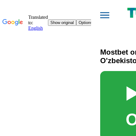
Mostbet o
O'zbekist
▶