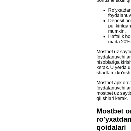
bonuslar taklif qi
Ro'yxatdan
foydalanuvc
Deposit bon
pul kiritga
mumkin.
Haftalik bo
marta 20% 
Mostbet uz sayti
foydalanuvchilar 
hisoblariga kiris
kerak. U yerda u
shartlarni ko'ris
Mostbet apk orqal
foydalanuvchilar
mostbet uz sayti
qilishlari kerak.
Mostbet o
ro'yxatdan
qoidalari