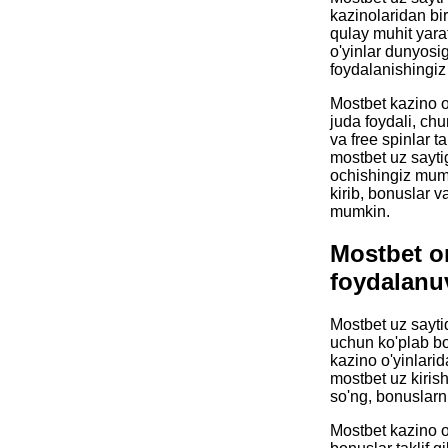
kazinolaridan bir
qulay muhit yarat
o'yinlar dunyosig
foydalanishingi
Mostbet kazino o
juda foydali, ch
va free spinlar t
mostbet uz saytig
ochishingiz mum
kirib, bonuslar v
mumkin.
Mostbet o
foydalanu
Mostbet uz sayti
uchun ko'plab bo
kazino o'yinlarid
mostbet uz kirish
so'ng, bonuslarn
Mostbet kazino o