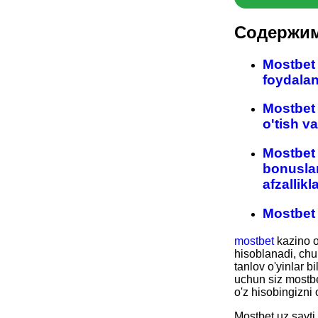
Содержи
Mostbet
foydala
Mostbet
o'tish v
Mostbet
bonusla
afzallikla
Mostbet 
mostbet
kazino o
hisoblanadi, chu
tanlov o'yinlar b
uchun siz mostbet
o'z hisobingizni
Mostbet uz sayti