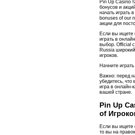
Pin Up Casino 
бонусов и акци
начать играть в 
bonuses of our 
акции для пост
Если вы ищете
играть в онлайн
выбор. Official
Russia широкий 
игроков.
Начните играть 
Важно: перед н
убедитесь, что 
игра в онлайн-
вашей стране.
Pin Up Cas
of Игроко
Если вы ищете 
то вы на правом