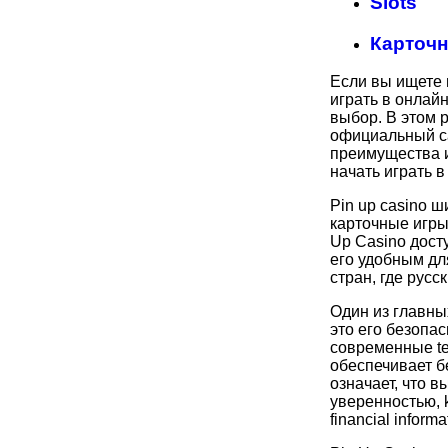
Slots
Карточ
Если вы ищете
играть в онлайн
выбор. В этом 
официальный са
преимущества и
начать играть в
Pin up casino ш
карточные игры, 
Up Casino досту
его удобным для
стран, где рус
Один из главны
это его безопас
современные te
обеспечивает б
означает, что в
уверенностью, k
financial informa