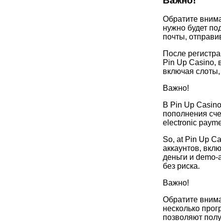
Важно!
Обратите внима
нужно будет по
почты, отправи
После регистра
Pin Up Casino, 
включая слоты, 
Важно!
В Pin Up Casin
пополнения счет
electronic paym
So, at Pin Up C
аккаунтов, вкл
деньги и demo-а
без риска.
Важно!
Обратите вниман
несколько прог
позволяют полу