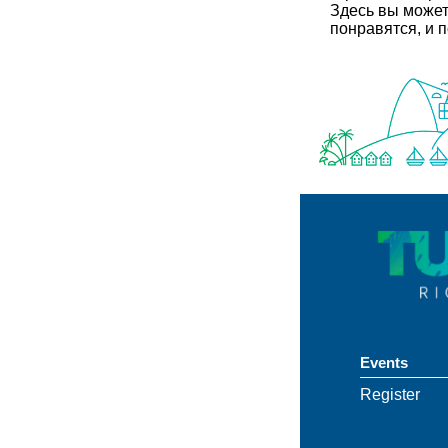
Здесь вы может
понравятся, и п
Events
Register