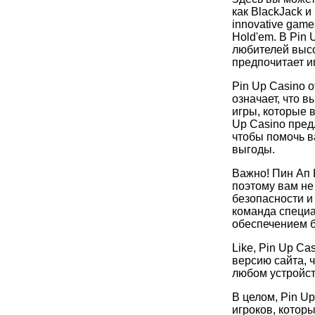
как BlackJack и
innovative game
Hold'em. В Pin 
любителей высок
предпочитает и
Pin Up Casino o
означает, что в
игры, которые 
Up Casino пред
чтобы помочь в
выгоды.
Важно! Пин Ап 
поэтому вам не
безопасности и 
команда специа
обеспечением б
Like, Pin Up C
версию сайта, 
любом устройст
В целом, Pin Up
игроков, котор