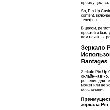
преимущества.
So, Pin Up Casin
content, включа
телефон.
В целом, регист
простой и быст
вам начать игра
Зеркало P
Использо
Вantages
Zerkalo Pin Up 
онлайн-казино,
решение для тех
может или не х
обеспечение.
Преимущест
зеркала Pin