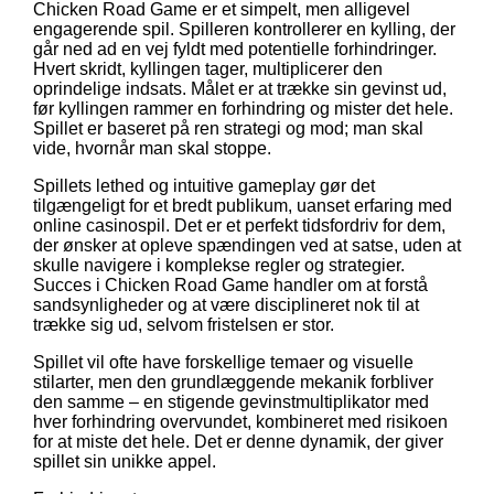
Chicken Road Game er et simpelt, men alligevel
engagerende spil. Spilleren kontrollerer en kylling, der
går ned ad en vej fyldt med potentielle forhindringer.
Hvert skridt, kyllingen tager, multiplicerer den
oprindelige indsats. Målet er at trække sin gevinst ud,
før kyllingen rammer en forhindring og mister det hele.
Spillet er baseret på ren strategi og mod; man skal
vide, hvornår man skal stoppe.
Spillets lethed og intuitive gameplay gør det
tilgængeligt for et bredt publikum, uanset erfaring med
online casinospil. Det er et perfekt tidsfordriv for dem,
der ønsker at opleve spændingen ved at satse, uden at
skulle navigere i komplekse regler og strategier.
Succes i Chicken Road Game handler om at forstå
sandsynligheder og at være disciplineret nok til at
trække sig ud, selvom fristelsen er stor.
Spillet vil ofte have forskellige temaer og visuelle
stilarter, men den grundlæggende mekanik forbliver
den samme – en stigende gevinstmultiplikator med
hver forhindring overvundet, kombineret med risikoen
for at miste det hele. Det er denne dynamik, der giver
spillet sin unikke appel.