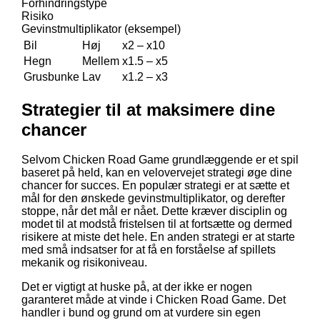
Forhindringstype
Risiko
Gevinstmultiplikator (eksempel)
Bil
Høj
x2 – x10
Hegn
Mellem
x1.5 – x5
Grusbunke
Lav
x1.2 – x3
Strategier til at maksimere dine
chancer
Selvom Chicken Road Game grundlæggende er et spil
baseret på held, kan en velovervejet strategi øge dine
chancer for succes. En populær strategi er at sætte et
mål for den ønskede gevinstmultiplikator, og derefter
stoppe, når det mål er nået. Dette kræver disciplin og
modet til at modstå fristelsen til at fortsætte og dermed
risikere at miste det hele. En anden strategi er at starte
med små indsatser for at få en forståelse af spillets
mekanik og risikoniveau.
Det er vigtigt at huske på, at der ikke er nogen
garanteret måde at vinde i Chicken Road Game. Det
handler i bund og grund om at vurdere sin egen