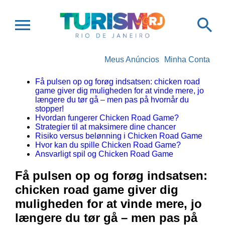
Meus Anúncios
Minha Conta
Få pulsen op og forøg indsatsen: chicken road
game giver dig muligheden for at vinde mere, jo
længere du tør gå – men pas på hvornår du
stopper!
Hvordan fungerer Chicken Road Game?
Strategier til at maksimere dine chancer
Risiko versus belønning i Chicken Road Game
Hvor kan du spille Chicken Road Game?
Ansvarligt spil og Chicken Road Game
Få pulsen op og forøg indsatsen:
chicken road game giver dig
muligheden for at vinde mere, jo
længere du tør gå – men pas på