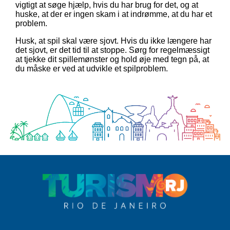
vigtigt at søge hjælp, hvis du har brug for det, og at
huske, at der er ingen skam i at indrømme, at du har et
problem.
Husk, at spil skal være sjovt. Hvis du ikke længere har
det sjovt, er det tid til at stoppe. Sørg for regelmæssigt
at tjekke dit spillemønster og hold øje med tegn på, at
du måske er ved at udvikle et spilproblem.