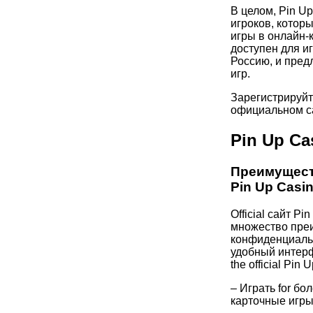
В целом, Pin U
игроков, котор
игры в онлайн-
доступен для иг
Россию, и пред
игр.
Зарегистрируйт
официальном са
Pin Up Ca
Преимущест
Pin Up Casi
Official сайт P
множество преи
конфиденциальн
удобный интерфей
the official Pin 
– Играть for бо
карточные игры,