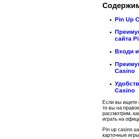
Содержи
Pin Up 
Преиму
сайта P
Входи и
Преимущ
Casino
Удобств
Casino
Если вы ищете
то вы на право
рассмотрим, ка
играть на офиц
Pin up casino ш
карточные игры