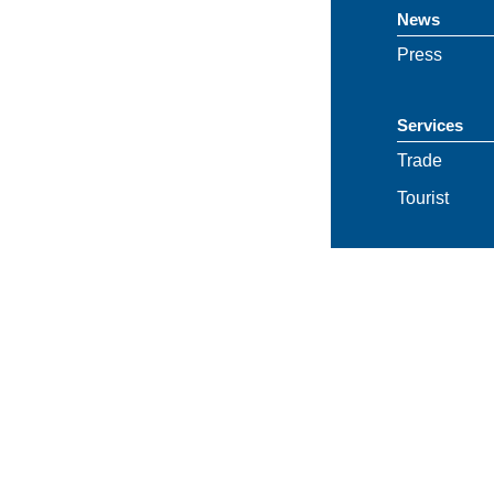
News
Press
Services
Trade
Tourist