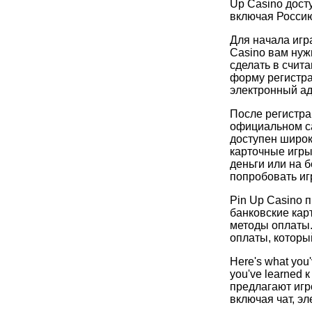
Up Casino досту
включая Росси
Для начала игр
Casino вам нуж
сделать в счит
форму регистра
электронный ад
После регистра
официальном са
доступен широк
карточные игры 
деньги или на 
попробовать иг
Pin Up Casino 
банковские кар
методы оплаты.
оплаты, которы
Here's what you'
you've learned 
предлагают игр
включая чат, э