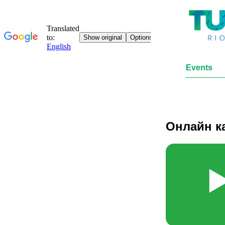
Events
Онлайн ка
▶