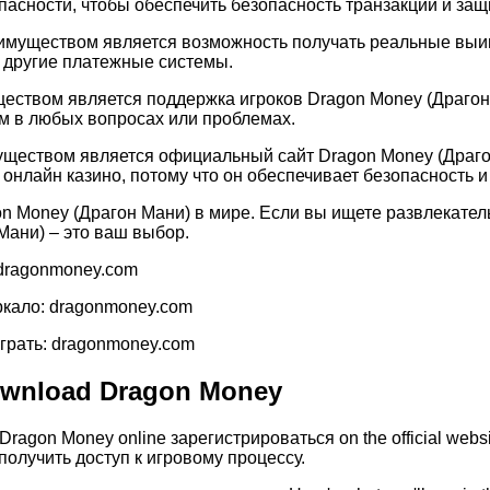
опасности, чтобы обеспечить безопасность транзакций и за
имуществом является возможность получать реальные выи
з другие платежные системы.
ством является поддержка игроков Dragon Money (Драгон М
м в любых вопросах или проблемах.
еством является официальный сайт Dragon Money (Драгон М
 онлайн казино, потому что он обеспечивает безопасность 
on Money (Драгон Мани) в мире. Если вы ищете развлекател
Мани) – это ваш выбор.
dragonmoney.com
ркало: dragonmoney.com
грать: dragonmoney.com
ownload Dragon Money
nk Dragon Money online зарегистрироваться on the official w
получить доступ к игровому процессу.