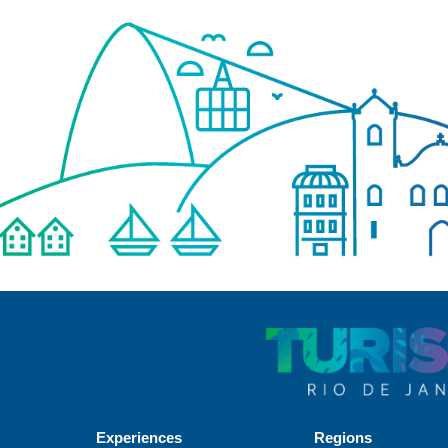
Experiences
Regions