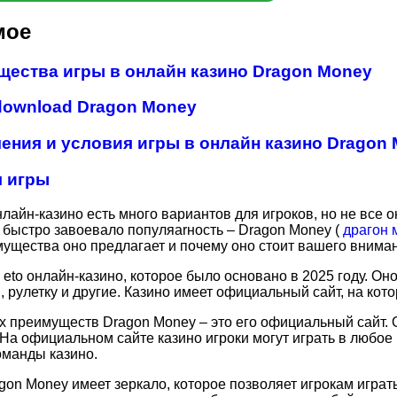
мое
ества игры в онлайн казино Dragon Money
download Dragon Money
ения и условия игры в онлайн казино Dragon
я игры
 онлайн-казино есть много вариантов для игроков, но не вс
е быстро завоевало популяarность – Dragon Money (
драгон 
мущества оно предлагает и почему оно стоит вашего внима
 eto онлайн-казино, которое было основано в 2025 году. Он
, рулетку и другие. Казино имеет официальный сайт, на кот
х преимуществ Dragon Money – это его официальный сайт. О
 На официальном сайте казино игроки могут играть в любое 
оманды казино.
agon Money имеет зеркало, которое позволяет игрокам играт