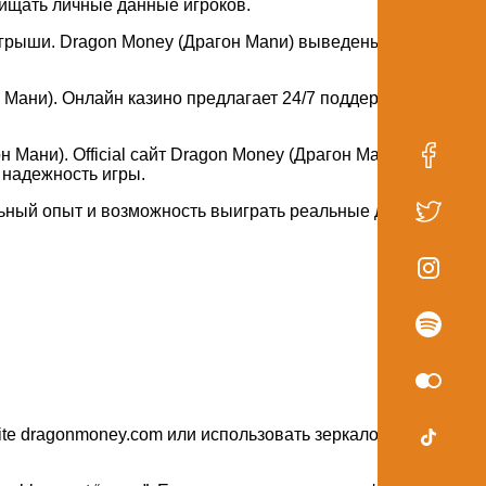
щищать личные данные игроков.
грыши. Dragon Money (Драгон Manи) выведены на банковс
ани). Онлайн казино предлагает 24/7 поддержку игроков,
ани). Official сайт Dragon Money (Драгон Мани) – это лу
и надежность игры.
ьный опыт и возможность выиграть реальные деньги, то Dr
ebsite dragonmoney.com или использовать зеркало dragonmone