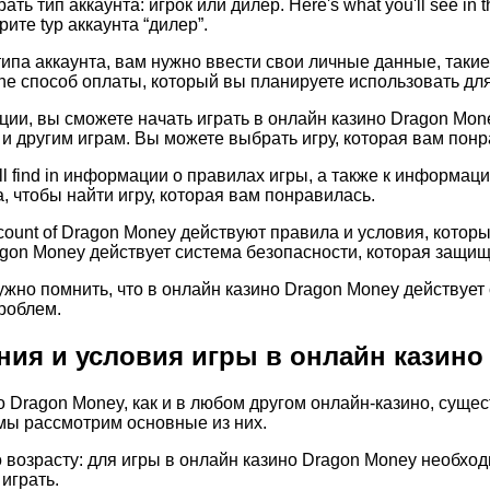
ть тип аккаунта: игрок или дилер. Here's what you'll see in 
ите typ аккаунта “дилер”.
ипа аккаунта, вам нужно ввести свои личные данные, такие 
t the способ оплаты, который вы планируете использовать дл
ии, вы сможете начать играть в онлайн казино Dragon Money
 и другим играм. Вы можете выбрать игру, которая вам понра
'll find in информации о правилах игры, а также к информа
, чтобы найти игру, которая вам понравилась.
count of Dragon Money действуют правила и условия, которые 
agon Money действует система безопасности, которая защ
ужно помнить, что в онлайн казино Dragon Money действует
роблем.
ния и условия игры в онлайн казино
о Dragon Money, как и в любом другом онлайн-казино, суще
мы рассмотрим основные из них.
 возрасту: для игры в онлайн казино Dragon Money необходи
играть.