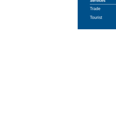
Services
Trade
Tourist