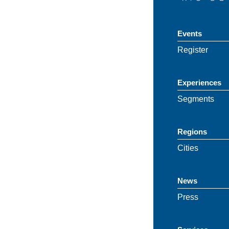
Events
Register
Experiences
Segments
Regions
Cities
News
Press