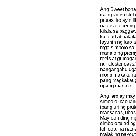
Ang Sweet bona
isang video slo
prutas. Ito ay ni
na developer ng
kilala sa pagga
kalidad at nakak
layunin ng laro
mga simbolo sa 
manalo ng premy
reels at gumaga
ng “cluster pays,
nangangahuluga
mong makakuha n
pang magkakaug
upang manalo.
Ang laro ay may 
simbolo, kabilan
ibang uri ng prut
mansanas, ubas,
Mayroon ding m
simbolo tulad n
lollipop, na nag
malaking payout