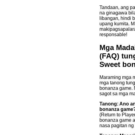
Tandaan, ang pa
na ginagawa bila
libangan, hindi 
upang kumita. M
makipagsapalar
responsable!
Mga Madal
(FAQ) tun
Sweet bo
Maraming mga m
mga tanong tung
bonanza game. N
sagot sa mga ma
Tanong: Ano a
bonanza game
(Return to Playe
bonanza game a
nasa pagitan ng