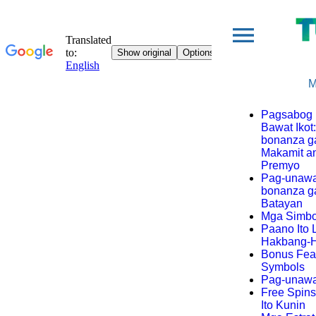
M
Pagsabog 
Bawat Ikot
bonanza g
Makamit a
Premyo
Pag-unawa
bonanza g
Batayan
Mga Simbo
Paano Ito 
Hakbang-H
Bonus Feat
Symbols
Pag-unawa 
Free Spins
Ito Kunin