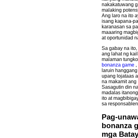
nakakatuwang g
malaking potens
Ang laro na ito 
isang kapana-pa
karanasan sa p
maaaring magbi
at oportunidad n
Sa gabay na ito,
ang lahat ng ka
malaman tungko
bonanza game
,
laruin hanggang
upang lojataas 
na makamit ang 
Sasagutin din n
madalas itanong
ito at magbibiga
sa responsablen
Pag-unawa
bonanza 
mga Bata