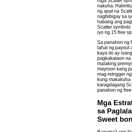
mga Scatter sym
nakuha. Halimb
ng apat na Scatt
nagbibigay sa iy
habang ang pag
Scatter symbols
iyo ng 15 free sp
Sa panahon ng f
lahat ng payout a
kaya ito ay isa
pagkakataon na
malaking premyo.
mayroon kang p
mag-retrigger ng
kung makakuha 
karagdagang Sca
panahon ng free 
Mga Estra
sa Paglal
Sweet bo
Bagama't ang S