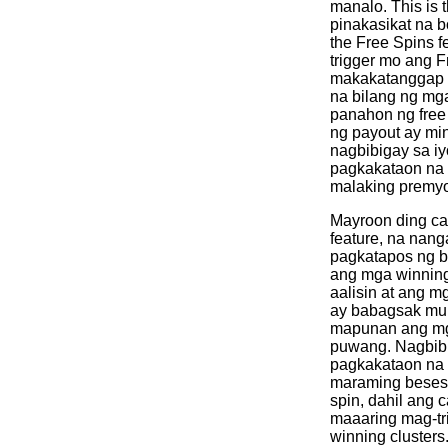
manalo. This is 
pinakasikat na b
the Free Spins f
trigger mo ang F
makakatanggap k
na bilang ng mga
panahon ng free 
ng payout ay min
nagbibigay sa i
pagkakataon na
malaking premy
Mayroon ding ca
feature, na nan
pagkatapos ng b
ang mga winnin
aalisin at ang 
ay babagsak mul
mapunan ang m
puwang. Nagbibig
pagkakataon na
maraming beses 
spin, dahil ang 
maaaring mag-tr
winning clusters