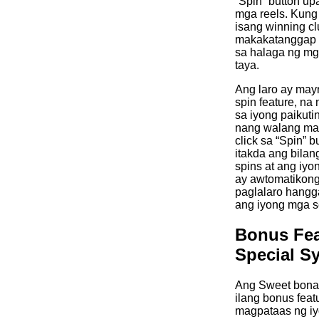
“Spin” button up
mga reels. Kun
isang winning cl
makakatanggap k
sa halaga ng mg
taya.
Ang laro ay may
spin feature, na
sa iyong paikuti
nang walang ma
click sa “Spin” 
itakda ang bilan
spins at ang iyon
ay awtomatikon
paglalaro hang
ang iyong mga se
Bonus Fea
Special S
Ang Sweet bona
ilang bonus fea
magpataas ng iy