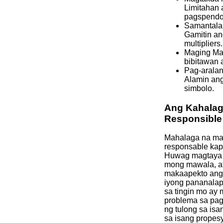
Limitahan 
pagspendo
Samantala
Gamitin an
multipliers.
Maging Ma
bibitawan 
Pag-aralan
Alamin ang
simbolo.
Ang Kahala
Responsible
Mahalaga na ma
responsable kap
Huwag magtaya n
mong mawala, a
makaapekto ang
iyong pananalap
sa tingin mo ay
problema sa pag
ng tulong sa isa
sa isang propes