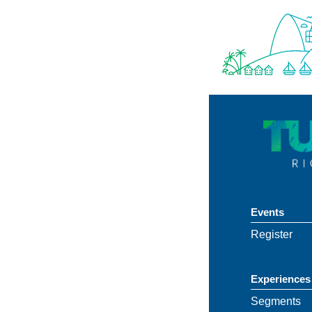
Events
Register
Experiences
Segments