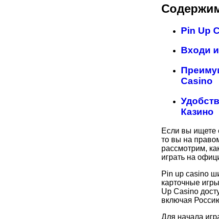
Содержи
Pin Up 
Входи и
Преимущ
Casino
Удобств
Казино
Если вы ищете
то вы на право
рассмотрим, ка
играть на офиц
Pin up casino ш
карточные игры
Up Casino досту
включая Росси
Для начала игр