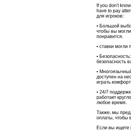
If you don't know
have to pay att
для игроков:
• Большой выбор
чтобы вы могли
понравится.
• ставки могли
• Безопасность
безопасность в
• Многоязычный
доступен на не
играть комфорт
• 24/7 поддерж
работает кругл
любое время.
Также, мы пред
оплаты, чтобы 
Если вы ищете м