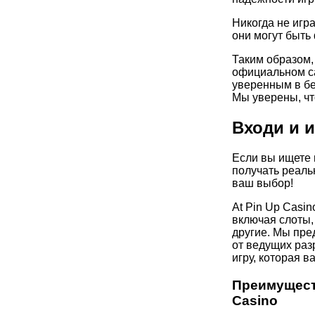
Никогда не игра
они могут быт
Таким образом,
официальном са
уверенным в бе
Мы уверены, чт
Входи и 
Если вы ищете м
получать реаль
ваш выбор!
At Pin Up Casino
включая слоты,
другие. Мы пре
от ведущих раз
игру, которая в
Преимуществ
Casino